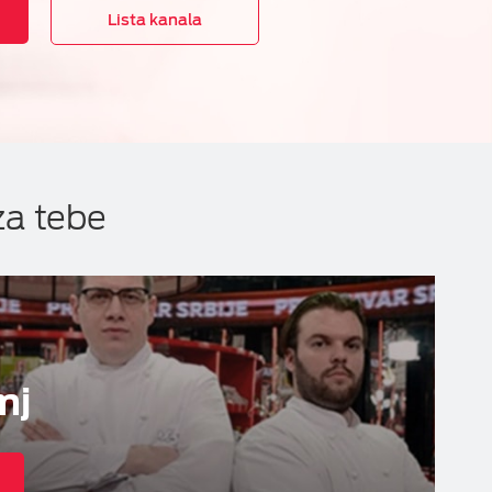
Lista kanala
za tebe
mj