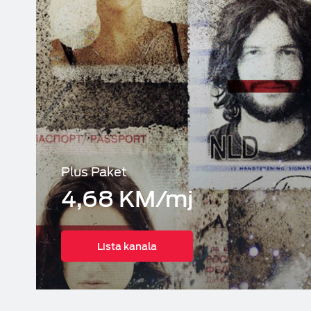
Plus Paket
4,68 KM/mj
Lista kanala