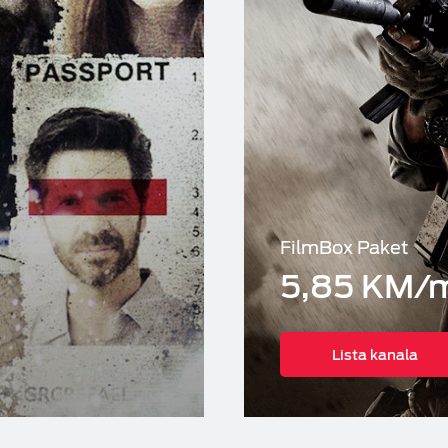
FilmBox Paket
5,85 KM/
Lista kanala