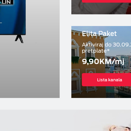
Elita Paket
Aktiviraj do 30.09.
pretplate*
9,90KM/mj
Lista kanala