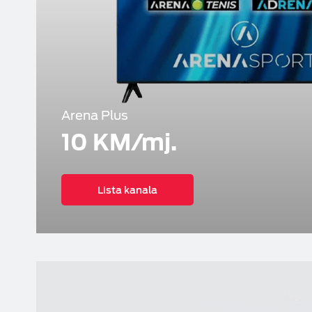
Arena Plus
10 KM/mj.
Lista kanala