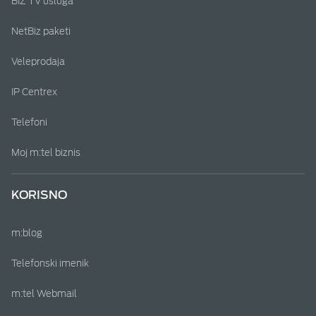
BIZ TV usluga
NetBiz paketi
Veleprodaja
IP Centrex
Telefoni
Moj m:tel biznis
KORISNO
m:blog
Telefonski imenik
m:tel Webmail