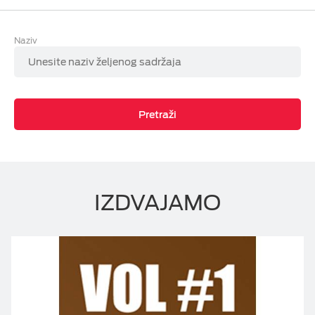
Pickbox NOW Videoteka
ESIM TRAVEL & TURIST
Naziv
FILMBOX+ Now
AXN Now
Pretraži
Epic Drama
Viasat World
MiniMax Plus Videoteka
IZDVAJAMO
Nick Plus Videoteka
Balkan Myusic Videoteka
IPTV Videoteka