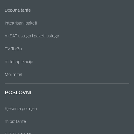
Dopuna tarife
Integrisani paketi
m:SAT usluga i paketi usluga
TV To Go
m:tel aplikacije
Moj m:tel
POSLOVNI
Rješenja po mjeri
m:biz tarife