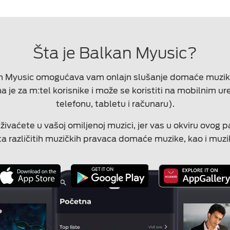
Šta je Balkan Myusic?
an Myusic omogućava vam onlajn slušanje domaće muzike,
a je za m:tel korisnike i može se koristiti na mobilnim 
telefonu, tabletu i računaru).
ivaćete u vašoj omiljenoj muzici, jer vas u okviru ovog p
ista različitih muzičkih pravaca domaće muzike, kao i muzik