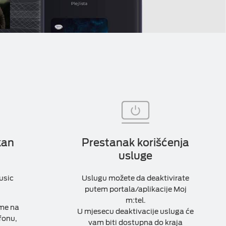
kan
Prestanak korišćenja
usluge
usic
Uslugu možete da deaktivirate
putem portala/aplikacije Moj
m:tel.
sme na
U mjesecu deaktivacije usluga će
fonu,
vam biti dostupna do kraja