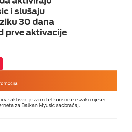
a aktiviraju
c i slušaju
ziku 30 dana
 prve aktivacije
romocija
ve aktivacije za m:tel korisnike i svaki mjesec
rneta za Balkan Myusic saobraćaj.