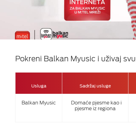
Epic Drama
Fiksni telefoni
ON TV
Viasat World
Dodatna oprema
MiniMax Plus Videot
Nick Plus Videoteka
Balkan Myusic
Pokreni Balkan Myusic i uživaj sv
Videoteka
IPTV Videoteka
Usluga
Sadržaj usluge
Balkan Myusic
Domaće pjesme kao i
pjesme iz regiona