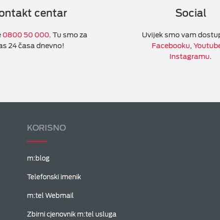
ontakt centar
Social
e
0800 50 000
. Tu smo za
Uvijek smo vam dostu
as 24 časa dnevno!
Facebooku
,
Youtub
Instagramu
.
KORISNO
m:blog
Telefonski imenik
m:tel Webmail
Zbirni cjenovnik m:tel usluga