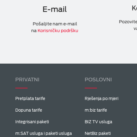
K
E-mail
Pozovit
Pošaljite nam e-mail
v
na
Korisničku podršku
PRIVATNI
POSLOVNI
Pretplata tarife
Rješenja po mjeri
Dopuna tarife
m:biz tarife
Integrisani paketi
BIZ TV usluga
m:SAT usluga i paketi usluga
NetBiz paketi