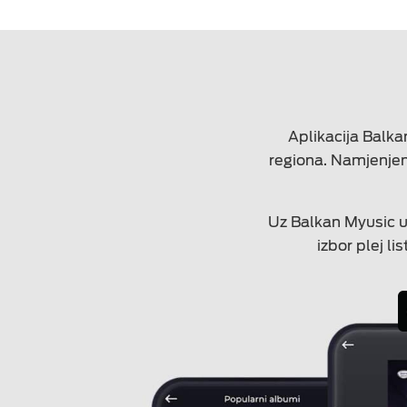
Aplikacija Balk
regiona. Namjenjen
Uz Balkan Myusic už
izbor plej l