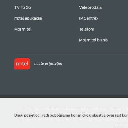
TV To Go
Veleprodaja
m:tel aplikacije
IP Centrex
Moj m:tel
Telefoni
Moj m:tel biznis
Informacije na službenim stranicama m:tel-a su informativn
najkraćem mogućem roku nakon podnošenja u
Dragi posjetioci, radi poboljšanja korisničkog iskustva ovaj sajt kor
Brojevi kontakt centra: 0800 50 000 (privatni korisnici), 08
poziv m