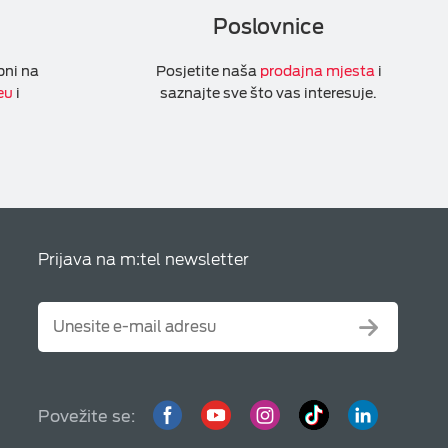
Poslovnice
pni na
Posjetite naša
prodajna mjesta
i
eu
i
saznajte sve što vas interesuje.
Prijava na m:tel newsletter
Povežite se: