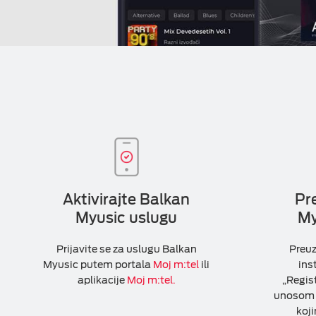
Aktivirajte Balkan
Pr
Myusic uslugu
My
Prijavite se za uslugu Balkan
Preuz
Myusic putem portala
Moj m:tel
ili
ins
aplikacije
Moj m:tel.
„Regist
unosom p
koji