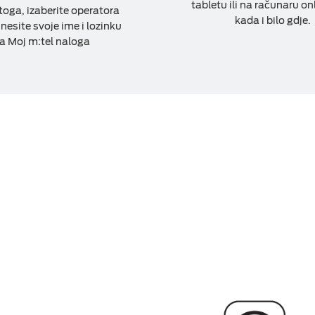
tabletu ili na računaru onl
oga, izaberite operatora
kada i bilo gdje.
unesite svoje ime i lozinku
a Moj m:tel naloga