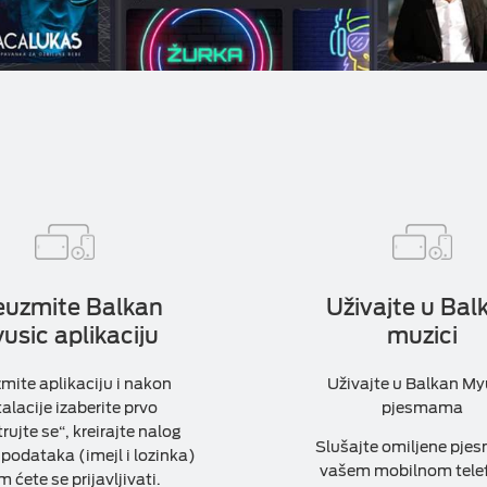
euzmite Balkan
Uživajte u Bal
usic aplikaciju
muzici
mite aplikaciju i nakon
Uživajte u Balkan My
talacije izaberite prvo
pjesmama
rujte se“, kreirajte nalog
Slušajte omiljene pje
odataka (imejl i lozinka)
vašem mobilnom tele
m ćete se prijavljivati.