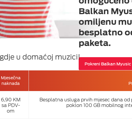
omogućeno d
Balkan Myusi
omiljenu mu
eka
besplatno od
paketa.
ugdje u domaćoj muzici!
Pokreni Balkan Myusic
Mjesečna
naknada
P
6,90 KM
Besplatna usluga prvih mjesec dana od pr
sa PDV-
poklon 100 GB mobilnog inte
om