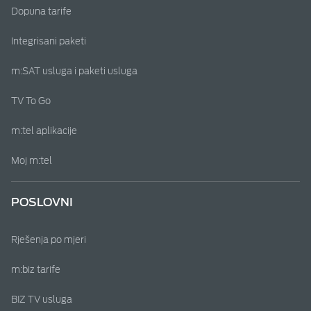
Dopuna tarife
Integrisani paketi
m:SAT usluga i paketi usluga
TV To Go
m:tel aplikacije
Moj m:tel
POSLOVNI
Rješenja po mjeri
m:biz tarife
BIZ TV usluga