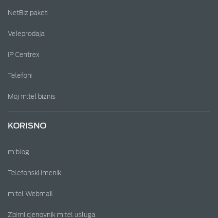
NetBiz paketi
Veleprodaja
IP Centrex
Telefoni
Moj m:tel biznis
KORISNO
m:blog
Telefonski imenik
m:tel Webmail
Zbirni cjenovnik m:tel usluga