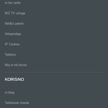
m:biz tarife
BIZ TV usluga
NetBiz paketi
Veleprodaja
IP Centrex
Telefoni
Moj m:tel biznis
KORISNO
m:blog
Telefonski imenik