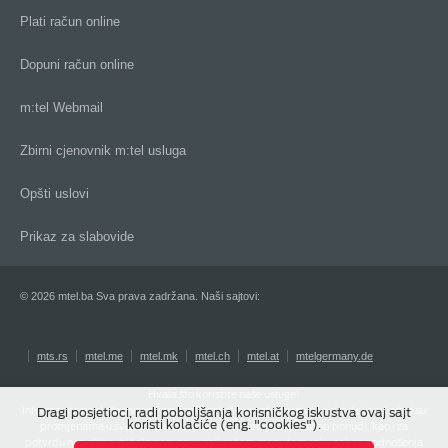
Plati račun online
Dopuni račun online
m:tel Webmail
Zbirni cjenovnik m:tel usluga
Opšti uslovi
Prikaz za slabovide
© 2026 mtel.ba Sva prava zadržana. Naši sajtovi:
mts.rs
mtel.me
mtel.mk
mtel.ch
mtel.at
mtelgermany.de
Hvala što koristite naše usluge!
Informacije na službenim stranicama m:tel-a su informativne prirode i podložne su
Dragi posjetioci, radi poboljšanja korisničkog iskustva ovaj sajt
koristi kolačiće (eng. "cookies").
promjenama u svakom trenutku. Za informacije o webshop ponudi, kao i za
potvrdu narudžbe, bićete pozvani u najkraćem mogućem roku nakon podnošenja