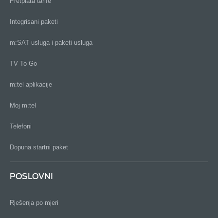
Pretplata tarife
Integrisani paketi
m:SAT usluga i paketi usluga
TV To Go
m:tel aplikacije
Moj m:tel
Telefoni
Dopuna startni paket
POSLOVNI
Rješenja po mjeri