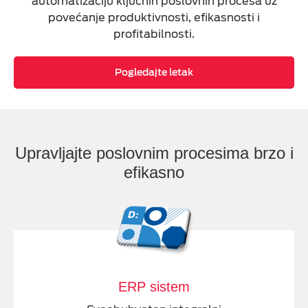
automatizaciju ključnih poslovnih procesa uz
Time Tracking
povećanje produktivnosti, efikasnosti i
profitabilnosti.
Protos
Cloud Call Centar
Pogledajte letak
SIGURNOSNA RJEŠENJA
Upravljajte poslovnim procesima brzo i
CLOUD INFRASTRUKTURA
efikasno
MICROSOFT CLOUD
HOSTING
ERP sistem