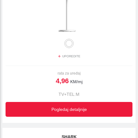
+
UPOREDITE
rata za uređaj
4,96
KM/mj
TV+TEL:M
Pogledaj detaljnije
SHARK