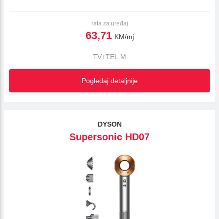
rata za uređaj
63,71
KM/mj
TV+TEL:M
Pogledaj detaljnije
DYSON
Supersonic HD07