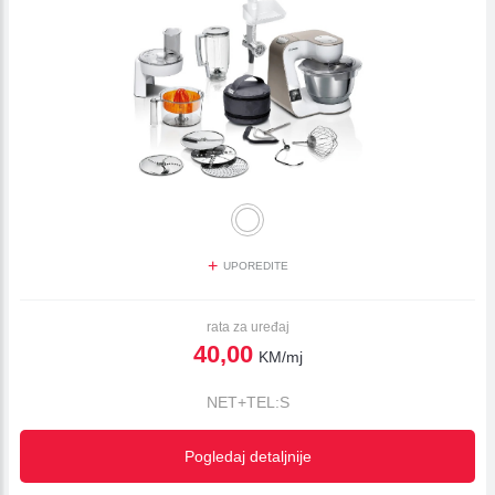
+
UPOREDITE
rata za uređaj
40,00
KM/mj
NET+TEL:S
Pogledaj detaljnije