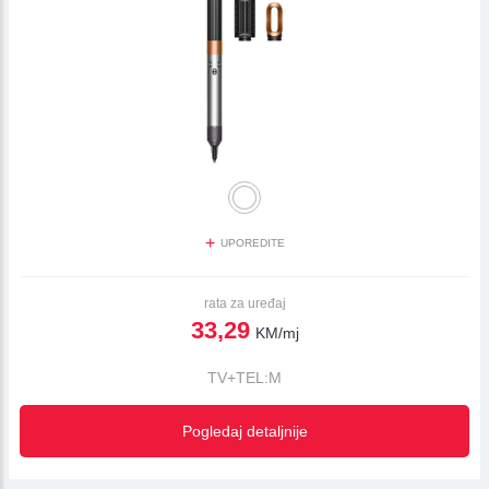
+
UPOREDITE
rata za uređaj
33,29
KM/mj
TV+TEL:M
Pogledaj detaljnije