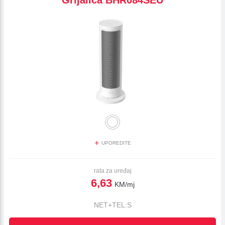
Grijalica BHR084SEU
+
UPOREDITE
rata za uređaj
6,63
KM/mj
NET+TEL:S