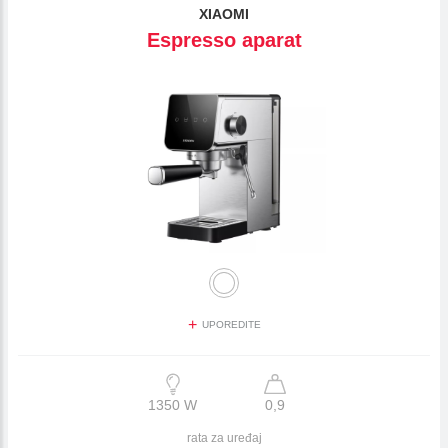
XIAOMI
Espresso aparat
+
UPOREDITE
1350 W
0,9
rata za uređaj