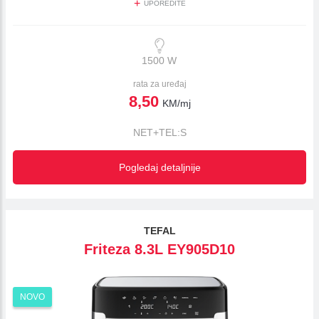
+
UPOREDITE
1500 W
rata za uređaj
8,50
KM/mj
NET+TEL:S
Pogledaj detaljnije
TEFAL
Friteza 8.3L EY905D10
NOVO