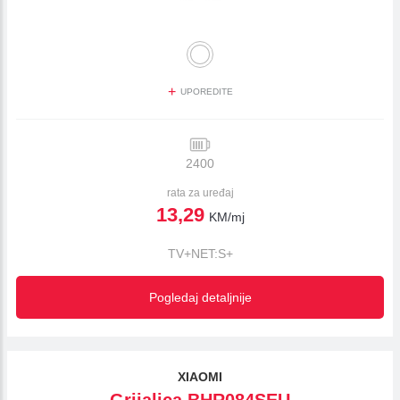
+
UPOREDITE
2400
rata za uređaj
13,29
KM/mj
TV+NET:S+
Pogledaj detaljnije
XIAOMI