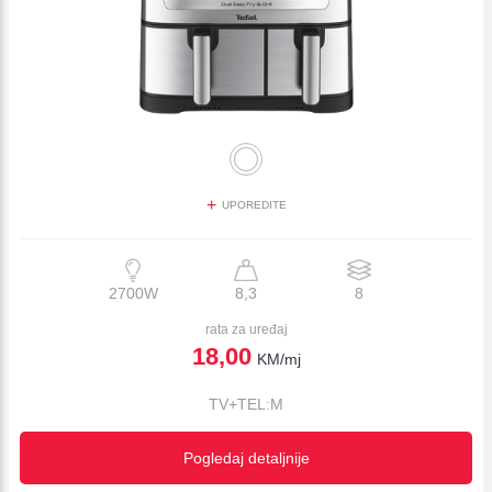
+
UPOREDITE
2700W
8,3
8
rata za uređaj
18,00
KM/mj
TV+TEL:M
Pogledaj detaljnije