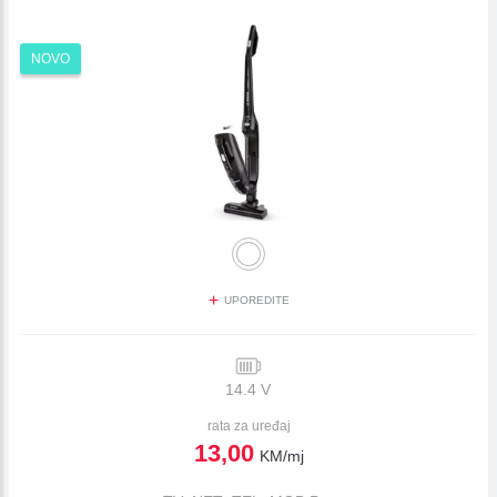
NOVO
+
UPOREDITE
14.4 V
rata za uređaj
13,00
KM/mj