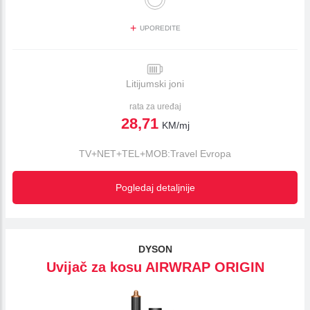
+
UPOREDITE
Litijumski joni
rata za uređaj
28,71
KM/mj
TV+NET+TEL+MOB:Travel Evropa
Pogledaj detaljnije
DYSON
Uvijač za kosu AIRWRAP ORIGIN