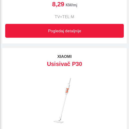
8,29
KM/mj
TV+TEL:M
Pogledaj detaljnije
XIAOMI
Usisivač P30