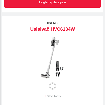
Pogledaj detaljnije
HISENSE
Usisivač HVC6134W
+
UPOREDITE