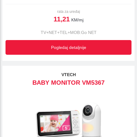
rata za uređaj
11,21
KM/mj
TV+NET+TEL+MOB:Go NET
Pogledaj detaljnije
VTECH
BABY MONITOR VM5367