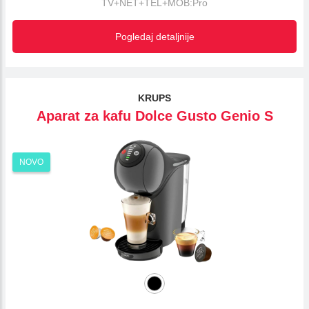
TV+NET+TEL+MOB:Pro
Pogledaj detaljnije
KRUPS
Aparat za kafu Dolce Gusto Genio S
NOVO