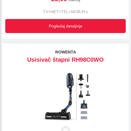
TV+NET+TEL+MOB:Pro
Pogledaj detaljnije
ROWENTA
Usisivač štapni RH98C0WO