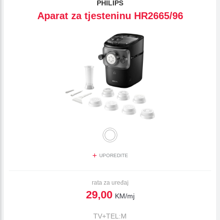
PHILIPS
Laptopi
Aparat za tjesteninu HR2665/96
ESIM TRAVEL & TURIST
WiFi Modemi i ruteri
Tableti
Fiksni telefoni
Dodatna oprema
OUTLET PONUDA
+
IZDVAJAMO
UPOREDITE
rata za uređaj
29,00
KM/mj
TV+TEL:M