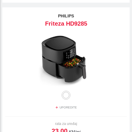
PHILIPS
Friteza HD9285
+
UPOREDITE
rata za uređaj
23,00
KM/mj