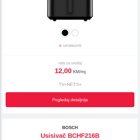
+
UPOREDITE
rata za uređaj
12,00
KM/mj
TV+NET:S+
Pogledaj detaljnije
BOSCH
Usisivač BCHF216B