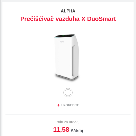
ALPHA
Prečišćivač vazduha X DuoSmart
+
UPOREDITE
rata za uređaj
11,58
KM/mj