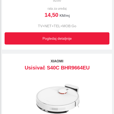
5200
rata za uređaj
14,50
KM/mj
TV+NET+TEL+MOB:Go
Pogledaj detaljnije
XIAOMI
Usisivač S40C BHR9664EU