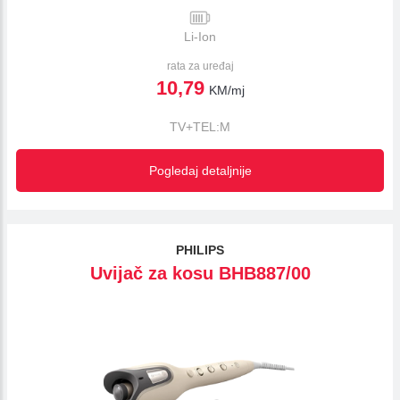
Li-Ion
rata za uređaj
10,79
KM/mj
TV+TEL:M
Pogledaj detaljnije
PHILIPS
Uvijač za kosu BHB887/00