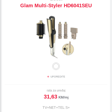
Glam Multi-Styler HD6041SEU
+
UPOREDITE
rata za uređaj
31,63
KM/mj
TV+NET+TEL:S+