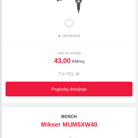
+
UPOREDITE
rata za uređaj
43,00
KM/mj
TV+TEL:M
Pogledaj detaljnije
BOSCH
Mikser MUM5XW40