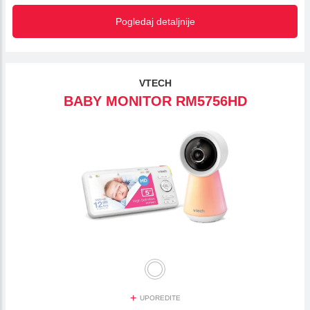
Pogledaj detaljnije
VTECH
BABY MONITOR RM5756HD
+
UPOREDITE