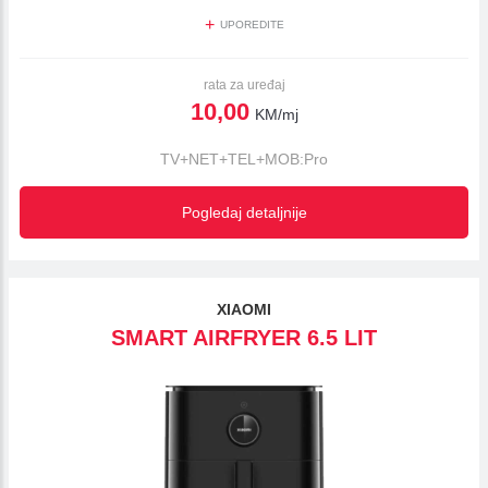
+
UPOREDITE
rata za uređaj
10,00
KM/mj
TV+NET+TEL+MOB:Pro
Pogledaj detaljnije
XIAOMI
SMART AIRFRYER 6.5 LIT