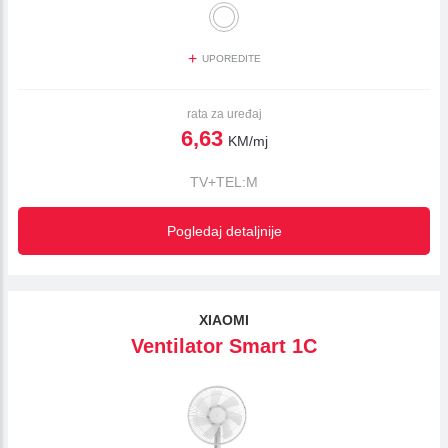
+
UPOREDITE
rata za uređaj
6,63
KM/mj
TV+TEL:M
Pogledaj detaljnije
XIAOMI
Ventilator Smart 1C