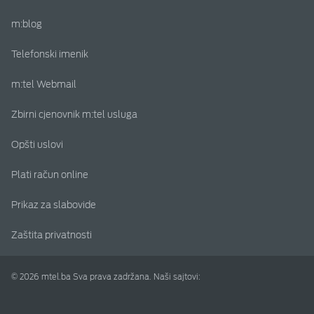
m:blog
Telefonski imenik
m:tel Webmail
Zbirni cjenovnik m:tel usluga
Opšti uslovi
Plati račun online
Prikaz za slabovide
Zaštita privatnosti
© 2026 mtel.ba Sva prava zadržana. Naši sajtovi: