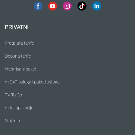
PRIVATNI
Pretplata tarife
Dopuna tarife
Integrisani paketi
m:SAT usluga i paketi usluga
TV To Go
m:tel aplikacije
Moj m:tel