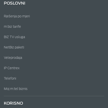
POSLOVNI
Rješenja po mjeri
m:biz tarife
BIZ TV usluga
NetBiz paketi
Veleprodaja
IP Centrex
Telefoni
Moj m:tel biznis
KORISNO