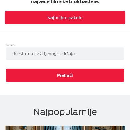
najveće filmske blokbastere.
Pickbox NOW Videoteka
ESIM TRAVEL & TURIST
Najbolje u paketu
FILMBOX+ Now
AXN Now
Naziv
Epic Drama
Viasat World
MiniMax Plus Videoteka
Pretraži
Nick Plus Videoteka
Balkan Myusic Videoteka
Najpopularnije
IPTV Videoteka