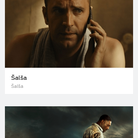
Šalša
Šalša