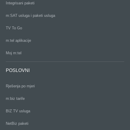
Integrisani paketi
m:SAT usluga i paketi usluga
TV To Go
m:tel aplikacije
Moj m:tel
POSLOVNI
Rješenja po mjeri
m:biz tarife
BIZ TV usluga
NetBiz paketi