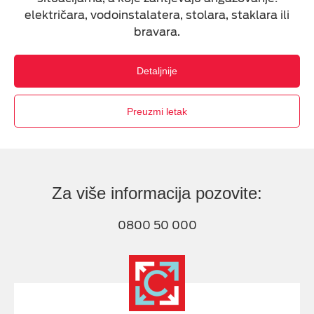
električara, vodoinstalatera, stolara, staklara ili
Roming informacije
bravara.
m:tel aplikacije
Detaljnije
Prenesi broj
Preuzmi letak
Cofus - kućna asistencija
TAG
Dodatne usluge
Za više informacija pozovite:
0800 50 000
ESIM TRAVEL & TURIST