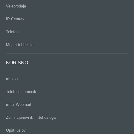
Veleprodaja
IP Centrex
Telefoni
Moj m:tel biznis
KORISNO
m:blog
Telefonski imenik
m:tel Webmail
Zbirni cjenovnik m:tel usluga
Opšti uslovi