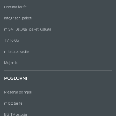
Dopuna tarife
Integrisani paketi
m:SAT usluga i paketi usluga
TV To Go
m:tel aplikacije
Moj m:tel
POSLOVNI
Rješenja po mjeri
m:biz tarife
BIZ TV usluga