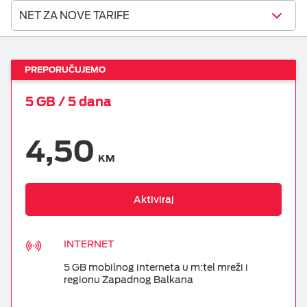
NET ZA NOVE TARIFE
KOMBINUJ
DOPUNA
PREPORUČUJEMO
5 GB / 5 dana
MOBILNI INTERNET
4,50
OSTALE USLUGE
KM
ESIM TRAVEL & TURIST
Aktiviraj
INTERNET
5 GB mobilnog interneta u m:tel mreži i
regionu Zapadnog Balkana