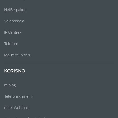
NetBiz paketi
Veleprodaja
IP Centrex
Telefoni
Moj m:tel biznis
KORISNO
m:blog
Telefonski imenik
m:tel Webmail