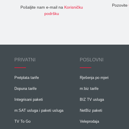
Pozovite
Pošaljite nam e-mail na
Korisničku
podršku
PRIVATNI
POSLOVNI
Pretplata tarife
Rješenja po mjeri
Dopuna tarife
m:biz tarife
Integrisani paketi
BIZ TV usluga
m:SAT usluga i paketi usluga
NetBiz paketi
TV To Go
Veleprodaja