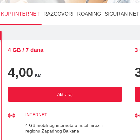
KUPI INTERNET
RAZGOVORI
ROAMING
SIGURAN NET
ka
4 GB / 7 dana
3
4,00
KM
Aktiviraj
INTERNET
4 GB mobilnog interneta u m:tel mreži i
regionu Zapadnog Balkana