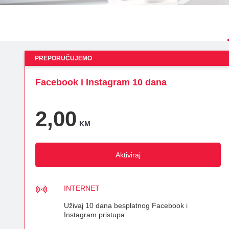
Fiksni telefoni
Viasat World
ON TV
Dodatna oprema
MiniMax Plus Videoteka
Nick Plus Videoteka
PREPORUČUJEMO
Balkan Myusic Videote
Facebook i Instagram 10 dana
IPTV Videoteka
2,00
KM
Aktiviraj
INTERNET
Uživaj 10 dana besplatnog Facebook i
Instagram pristupa