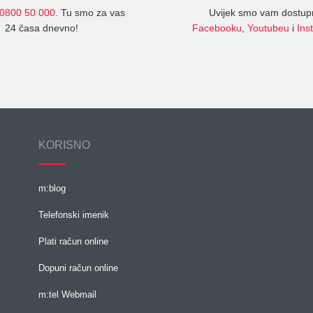
0800 50 000
. Tu smo za vas
Uvijek smo vam dostup
24 časa dnevno!
Facebooku
,
Youtubeu
i
Ins
KORISNO
m:blog
Telefonski imenik
Plati račun online
Dopuni račun online
m:tel Webmail