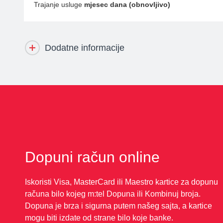
Trajanje usluge
mjesec dana (obnovljivo)
Dodatne informacije
Dopuni račun online
Iskoristi Visa, MasterCard ili Maestro kartice za dopunu
računa bilo kojeg m:tel Dopuna ili Kombinuj broja.
Dopuna je brza i sigurna putem našeg sajta, a kartice
mogu biti izdate od strane bilo koje banke.