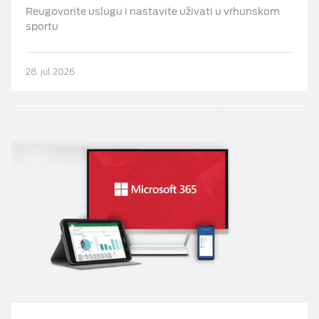
Reugovorite uslugu i nastavite uživati u vrhunskom
sportu
28. jul 2026