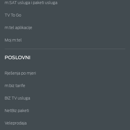
m:SAT usluga i paketi usluga
TV To Go
m:tel aplikacije
Moj m:tel
POSLOVNI
Rješenja po mjeri
m:biz tarife
BIZ TV usluga
NetBiz paketi
Veleprodaja