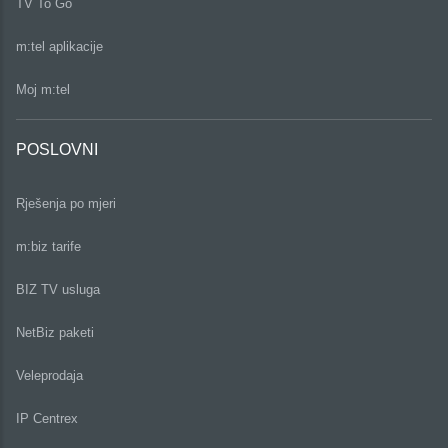
TV To Go
m:tel aplikacije
Moj m:tel
POSLOVNI
Rješenja po mjeri
m:biz tarife
BIZ TV usluga
NetBiz paketi
Veleprodaja
IP Centrex