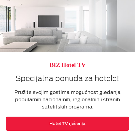
BIZ Hotel TV
Specijalna ponuda za hotele!
Pružite svojim gostima mogućnost gledanja
popularnih nаciоnаlnih, rеgiоnаlnih i strаnih
sаtеlitskih prоgrаma.
Hotel TV rješenja