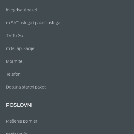
Integrisani paketi
m:SAT usluga i paketi usluga
TV To Go
m:tel aplikacije
Moj m:tel
Telefoni
Dopuna startni paket
POSLOVNI
Rješenja po mjeri