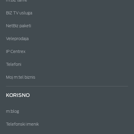
m:biz tarife
BIZ TV usluga
NetBiz paketi
Veleprodaja
IP Centrex
Telefoni
Moj m:tel biznis
KORISNO
m:blog
Telefonski imenik