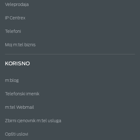
Veleprodaja
IP Centrex
Telefoni
Moj m:tel biznis
KORISNO
m:blog
Telefonski imenik
m:tel Webmail
Zbirni cjenovnik m:tel usluga
Opšti uslovi