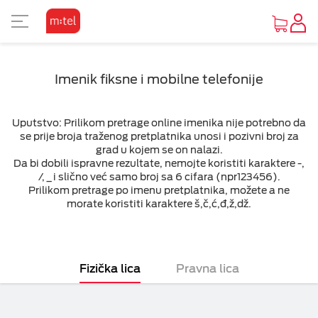
PRIKAZ ZA SLABOVIDE
KORISNIČKA ZONA
TV SADRŽAJI
INTERNET
MOBILNA
UREĐAJI
FIKSNA
PAKETI
M:SAT
Imenik fiksne i mobilne telefonije
KAKO DO UREĐAJA
O MTEL PAKETIMA
O MTEL MOBILNOJ
O M:SAT TV USLUZI I PAKETIMA
GLEDAJ I ZABAVI SE
O MTEL INTERNETU
O MTEL TELEFONIJI
POČETNA STRANA
Osnovni prikaz
Uputstvo: Prilikom pretrage online imenika nije potrebno da
PONUDA UREĐAJA
SA 4 USLUGE
PRETPLATA
M:SAT TV USLUGA
TV PONUDA
INTERNET PONUDA
PONUDA
VIJESTI
Visoki kontrast
se prije broja traženog pretplatnika unosi i pozivni broj za
grad u kojem se on nalazi.
Da bi dobili ispravne rezultate, nemojte koristiti karaktere -,
/, _ i slično već samo broj sa 6 cifara (npr123456).
OUTLET PONUDA
SA 2 I 3 USLUGE
KOMBINUJ
M:SAT PAKETI SA 3 USLUGE
VIDEOTEKE
OSTALE USLUGE
POMOĆ
Inverzan
Prilikom pretrage po imenu pretplatnika, možete a ne
morate koristiti karaktere š,č,ć,đ,ž,dž.
Mobilna
IZDVAJAMO
DOPUNA
M:SAT PAKETI SA 2 USLUGE
TV ZA PONIJETI
Televizija
MOBILNI INTERNET
Fizička lica
Pravna lica
Internet
OSTALE USLUGE
Fiksna