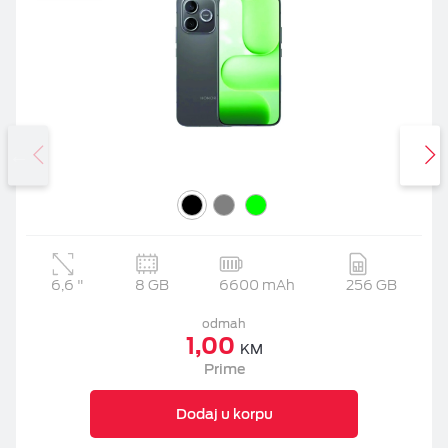
6,6
"
8 GB
6600 mAh
256 GB
odmah
1,00
KM
Prime
Dodaj u korpu