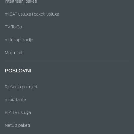
Integrisani paketi
m:SAT usluga i paketi usluga
TV To Go
m:tel aplikacije
Moj m:tel
POSLOVNI
Rješenja po mjeri
m:biz tarife
BIZ TV usluga
NetBiz paketi