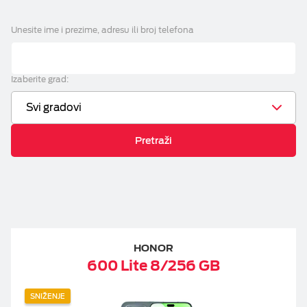
Računi i reklamacije
Unesite ime i prezime, adresu ili broj telefona
ESIM TRAVEL & TURIST
Telefonski imenik
Izaberite grad:
DOKUMENTA
Svi gradovi
M:TEL APLIKACIJE
Pretraži
KONTAKT
HONOR
600 Lite 8/256 GB
SNIŽENJE