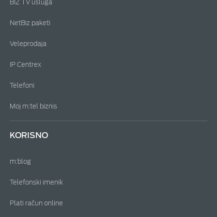
BIZ TV usluga
NetBiz paketi
Veleprodaja
IP Centrex
Telefoni
Moj m:tel biznis
KORISNO
m:blog
Telefonski imenik
Plati račun online