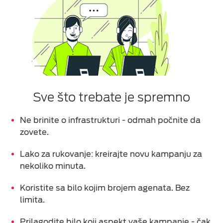
Time Tracking
Protos
Cloud Call Centar
SIGURNOSNA RJEŠENJA
Sve što trebate je spremno
CLOUD INFRASTRUKTURA
Ne brinite o infrastrukturi - odmah počnite da
zovete.
MICROSOFT CLOUD
Lako za rukovanje: k
reirajte novu kampanju za
nekoliko minuta.
HOSTING
Koristite sa bilo kojim brojem agenata. Bez
limita.
Prilagodite bilo koji aspekt vaše kampanje - čak