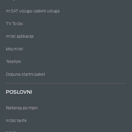
m:SAT usluga i paketi usluga
TV To Go
m:tel aplikacije
Moj m:tel
Telefoni
Dopuna startni paket
POSLOVNI
Rješenja po mjeri
m:biz tarife