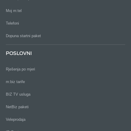
Moj m:tel
Telefoni
Dopuna startni paket
POSLOVNI
Rješenja po mjeri
m:biz tarife
BIZ TV usluga
NetBiz paketi
Veleprodaja