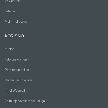
IP Centrex
Telefoni
Moj m:tel biznis
KORISNO
m:blog
Telefonski imenik
Plati račun online
Dopuni račun online
m:tel Webmail
Zbirni cjenovnik m:tel usluga