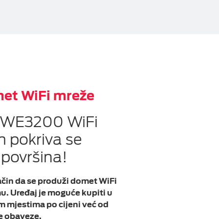
et WiFi mreže
 WE3200 WiFi
 pokriva se
 površina!
ačin da se produži domet WiFi
. Uređaj je moguće kupiti u
m mjestima po cijeni već od
e obaveze.