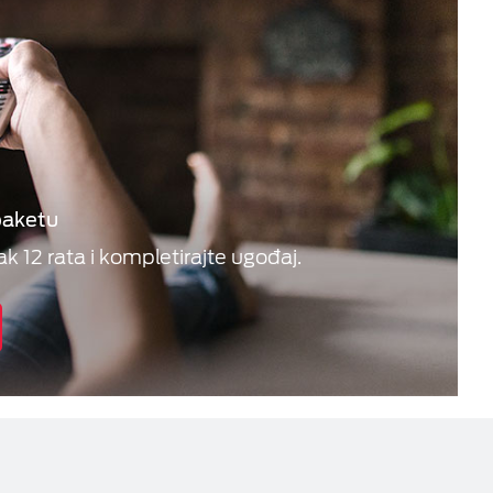
paketu
ak 12 rata i kompletirajte ugođaj.