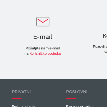
K
E-mail
Pozovit
Pošaljite nam e-mail
v
na
Korisničku podršku
PRIVATNI
POSLOVNI
Pretplata tarife
Rješenja po mjeri