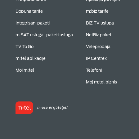
Dopuna tarife
m:biz tarife
Integrisani paketi
BIZ TV usluga
m:SAT usluga i paketi usluga
NetBiz paketi
TV To Go
Veleprodaja
m:tel aplikacije
IP Centrex
Moj m:tel
Telefoni
Moj m:tel biznis