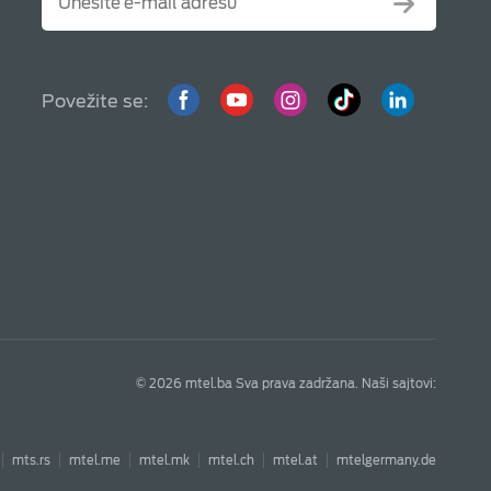
Povežite se:
© 2026 mtel.ba Sva prava zadržana. Naši sajtovi:
mts.rs
mtel.me
mtel.mk
mtel.ch
mtel.at
mtelgermany.de