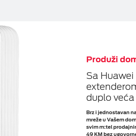
Produži dom
Sa Huawei
extenderom
duplo veća
Brz i jednostavan n
mreže u Vašem domu
svim m:tel prodajni
49 KM bez ugovorn