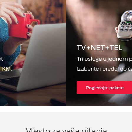
TV+NET+TEL
et
Tri usluge u jednom 
1 KM.
Izaberite i uređaj do č
Pogledajte pakete
Mjesto za vaša pitanja