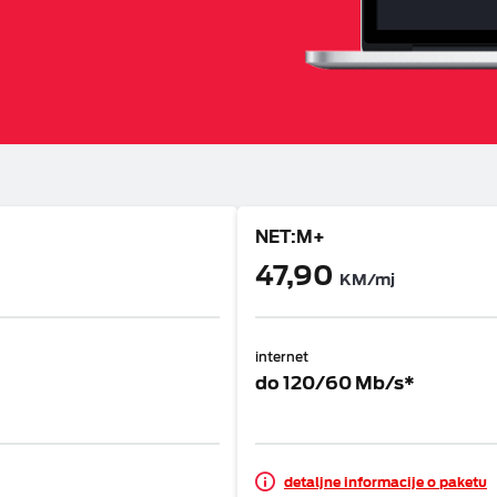
eka
NET:M+
47,90
KM/mj
internet
do 120/60 Mb/s*
detaljne informacije o paketu