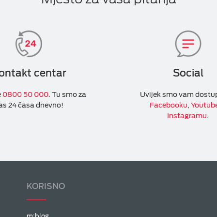
ontakt centar
Social
e
0800 50 000
. Tu smo za
Uvijek smo vam dostu
as 24 časa dnevno!
Facebooku
,
Youtub
Instagramu
.
KORISNO
m:blog