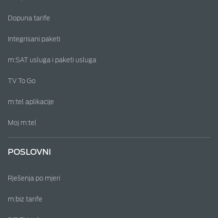
Dopuna tarife
Integrisani paketi
m:SAT usluga i paketi usluga
TV To Go
m:tel aplikacije
Moj m:tel
POSLOVNI
Rješenja po mjeri
m:biz tarife