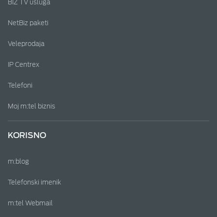
BIZ TV usluga
NetBiz paketi
Veleprodaja
IP Centrex
Telefoni
Moj m:tel biznis
KORISNO
m:blog
Telefonski imenik
m:tel Webmail