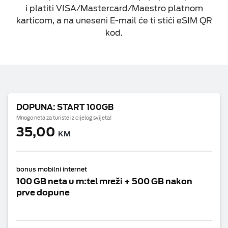
i platiti VISA/Mastercard/Maestro platnom
karticom, a na uneseni E-mail će ti stići eSIM QR
ESIM TRAVEL & TURIST
kod.
eSIM Travel
eSIM Turist
DOPUNA: START 100GB
Mnogo neta za turiste iz cijelog svijeta!
35,00
KM
bonus mobilni internet
100 GB neta u m:tel mreži + 500 GB nakon
prve dopune