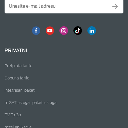
PRIVATNI
Pretplata tarife
Dopuna tarife
Integrisani paketi
m:SAT usluga i paketi usluga
TV To Go
m:tel aplikacije