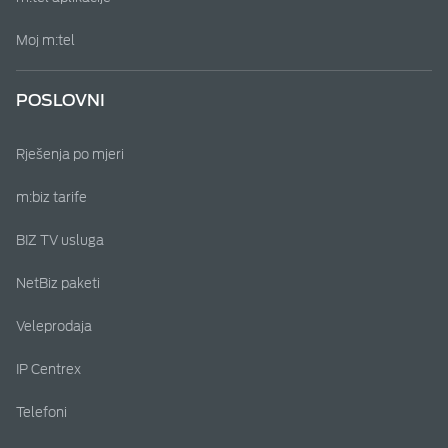
Moj m:tel
POSLOVNI
Rješenja po mjeri
m:biz tarife
BIZ TV usluga
NetBiz paketi
Veleprodaja
IP Centrex
Telefoni