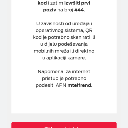
kod
i zatim
izvršiti prvi
poziv
na broj
444
.
U zavisnosti od uređaja i
operativnog sistema, QR
kod je potrebno skenirati ili
u dijelu podešavanja
mobilnih mreža ili direktno
u aplikaciji kamere.
Napomena: za internet
pristup je potrebno
podesiti APN
mtelfrend
.