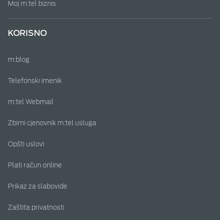
Moj m:tel biznis
KORISNO
m:blog
Telefonski imenik
m:tel Webmail
Zbirni cjenovnik m:tel usluga
Opšti uslovi
Plati račun online
Prikaz za slabovide
Zaštita privatnosti