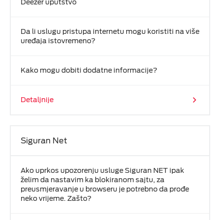
Deezer uputstvo
Računi i reklamacije
ESIM TRAVEL & TURIST
Da li uslugu pristupa internetu mogu koristiti na više
Telefonski imenik
uređaja istovremeno?
DOKUMENTA
Kako mogu dobiti dodatne informacije?
M:TEL APLIKACIJE
Detaljnije
KONTAKT
Siguran Net
Ako uprkos upozorenju usluge Siguran NET ipak
želim da nastavim ka blokiranom sajtu, za
preusmjeravanje u browseru je potrebno da prođe
neko vrijeme. Zašto?