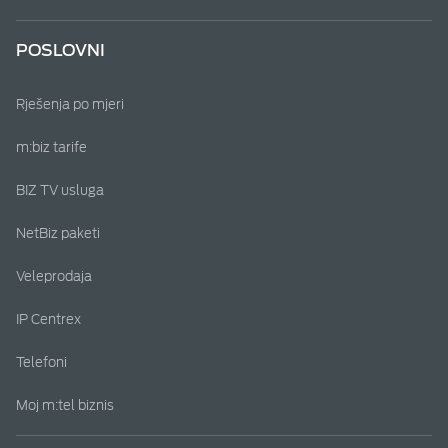
POSLOVNI
Rješenja po mjeri
m:biz tarife
BIZ TV usluga
NetBiz paketi
Veleprodaja
IP Centrex
Telefoni
Moj m:tel biznis