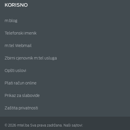
KORISNO
m:blog
Telefonski imenik
m:tel Webmail
Zbirni cjenovnik m:tel usluga
Opšti uslovi
Plati račun online
Prikaz za slabovide
Zaštita privatnosti
© 2026 mtel.ba Sva prava zadržana. Naši sajtovi: