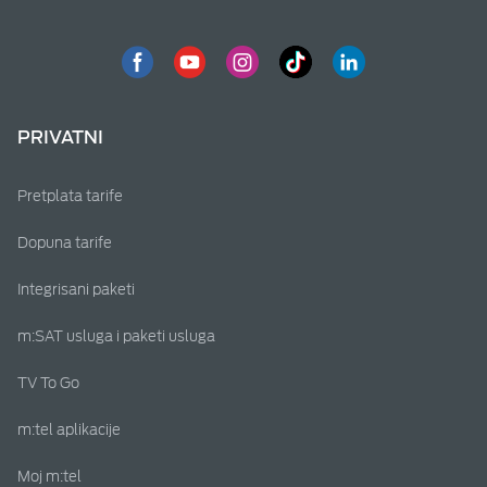
PRIVATNI
Pretplata tarife
Dopuna tarife
Integrisani paketi
m:SAT usluga i paketi usluga
TV To Go
m:tel aplikacije
Moj m:tel