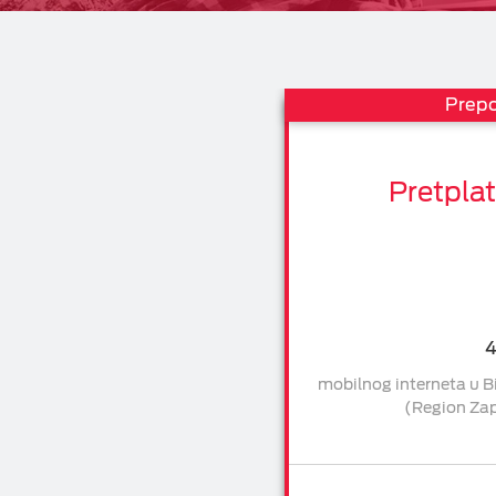
Cloud Call Centar
Prep
Pretpla
mobilnog interneta u B
(Region Za