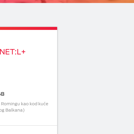
 NET:L+
GB
 u Romingu kao kod kuće
og Balkana)