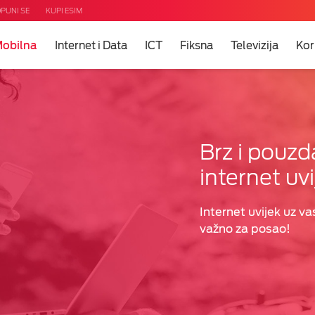
PUNI SE
KUPI ESIM
obilna
Internet i Data
ICT
Fiksna
Televizija
Kor
m?
u
a
a i
ons
Brz i pouz
internet uvi
Internet uvijek uz vas
važno za posao!