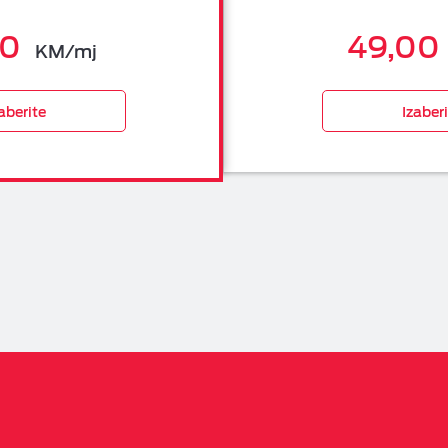
00
49,00
KM/mj
aberite
Izaber