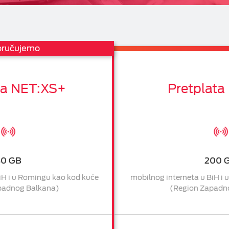
oručujemo
ta NET:XS+
Pretplata
40 GB
200 
iH i u Romingu kao kod kuće
mobilnog interneta u BiH i
padnog Balkana)
(Region Zapadn