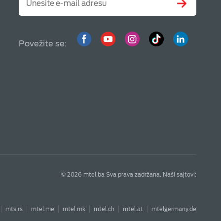
Povežite se:
© 2026 mtel.ba Sva prava zadržana. Naši sajtovi:
mts.rs
mtel.me
mtel.mk
mtel.ch
mtel.at
mtelgermany.de