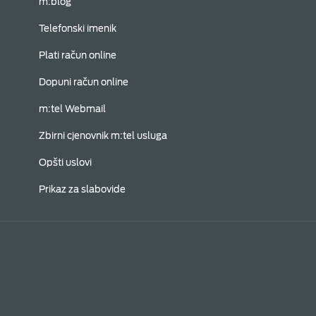
m:blog
Telefonski imenik
Plati račun online
Dopuni račun online
m:tel Webmail
Zbirni cjenovnik m:tel usluga
Opšti uslovi
Prikaz za slabovide