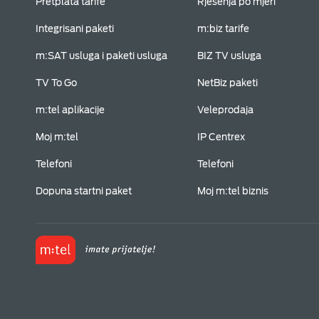
Pretplata tarife
Rješenja po mjeri
Integrisani paketi
m:biz tarife
m:SAT usluga i paketi usluga
BIZ TV usluga
TV To Go
NetBiz paketi
m:tel aplikacije
Veleprodaja
Moj m:tel
IP Centrex
Telefoni
Telefoni
Dopuna startni paket
Moj m:tel biznis