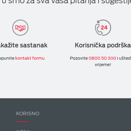
Tu smo za sva vaša pitanja i sugestij
kažite sastanak
Korisnička podrška
opunite
kontakt formu
Pozovite
0800 50 300
i ušted
vrijeme!
KORISNO