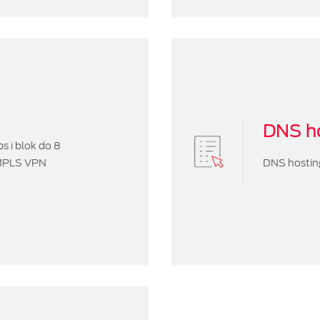
DNS h
 i blok do 8
IP/MPLS VPN
DNS hоstin