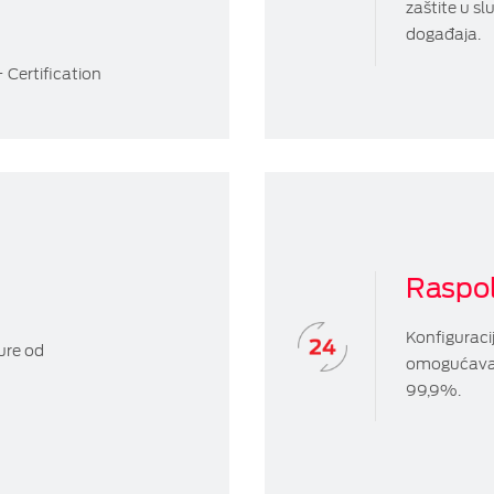
zaštite u s
događaja.
 Certification
Raspol
Konfiguraci
turе оd
omogućava 
99,9%.