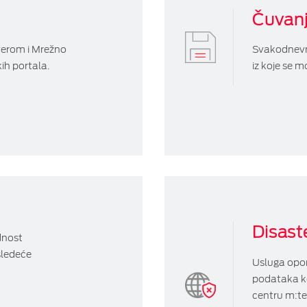
Čuvan
verom i Mrežno
Svakodnevn
ih portala.
iz koje se 
Disast
dnost
sledeće
Usluga opo
podataka k
centru m:tel