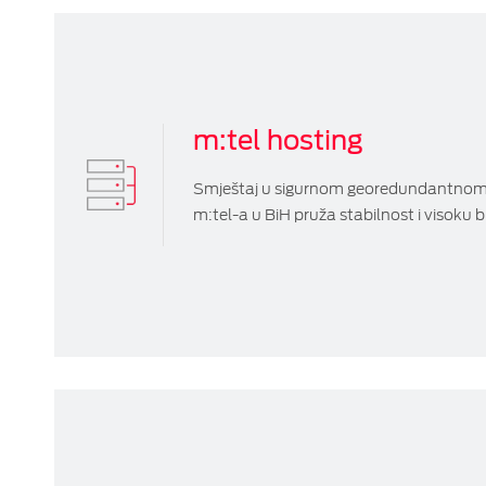
m:tel hosting
Smještaj u sigurnom georedundantnom
m:tel-a u BiH pruža stabilnost i visoku b