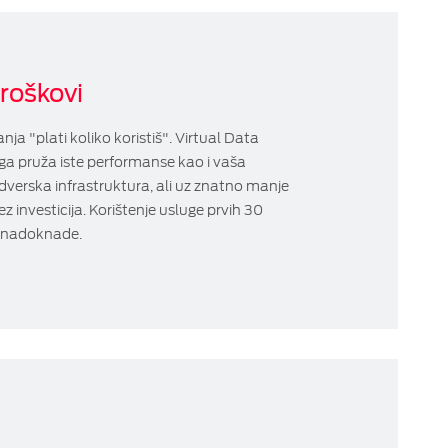
troškovi
ja "plati koliko koristiš". Virtual Data
ga pruža iste performanse kao i vaša
rdverska infrastruktura, ali uz znatno manje
ez investicija. Korištenje usluge prvih 30
z nadoknade.