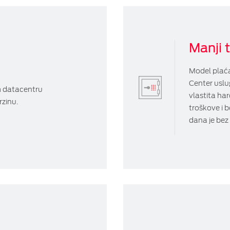
Manji 
Model plaćan
Center uslu
 datacentru
vlastita ha
rzinu.
troškove i b
dana je be