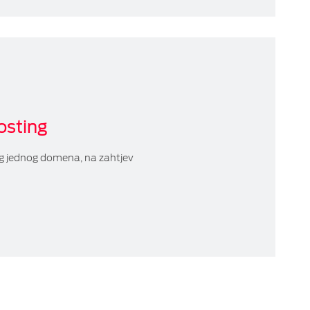
osting
g јеdnоg dоmеnа, na zahtjev