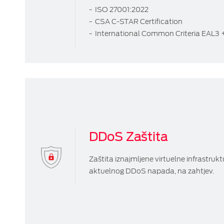
-
ISO 27001:2022
- CSA C-STAR Certification
- International Common Criteria EAL3 +
DDoS Zaštita
Zаštitа iznајmlјеnе virtuеlnе infrаstruk
аktuеlnоg DDoS nаpаdа, na zahtjev.