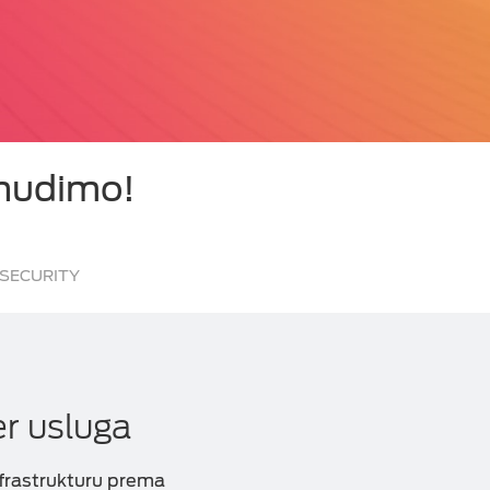
 nudimo!
SECURITY
er usluga
infrastrukturu prema