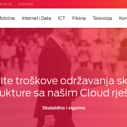
PUNI SE
KUPI ESIM
obilna
Internet i Data
ICT
Fiksna
Televizija
Kor
m?
u
a
a i
ons
te troškove održavanja s
rukture sa našim Cloud rj
Skalabilno i sigurno.