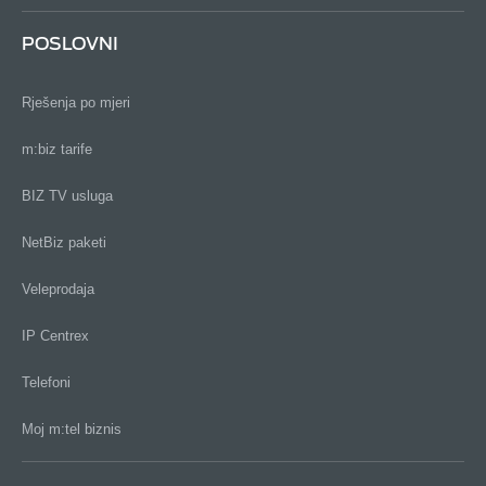
POSLOVNI
Rješenja po mjeri
m:biz tarife
BIZ TV usluga
NetBiz paketi
Veleprodaja
IP Centrex
Telefoni
Moj m:tel biznis