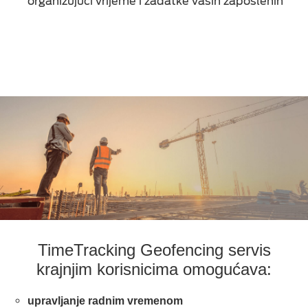
organizujući vrijeme i zadatke vaših zaposlenih
Time Tracking
Protos
Cloud Call Centar
SIGURNOSNA RJEŠENJA
CLOUD INFRASTRUKTURA
MICROSOFT CLOUD
HOSTING
TimeTracking Geofencing servis
krajnjim korisnicima omogućava:
upravljanje radnim vremenom