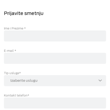
Kontaktirajte nas
ESIM TRAVEL & TURIST
Prijavite smetnju
Prodajna mjesta
Ime i Prezime
*
E-mail
*
Tip usluge
*
Izaberite uslugu
Kontakt telefon
*