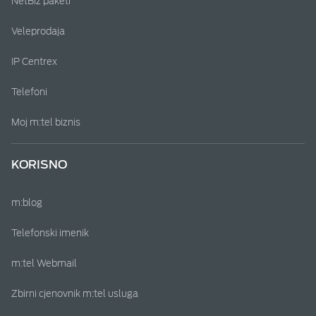
NetBiz paketi
Veleprodaja
IP Centrex
Telefoni
Moj m:tel biznis
KORISNO
m:blog
Telefonski imenik
m:tel Webmail
Zbirni cjenovnik m:tel usluga