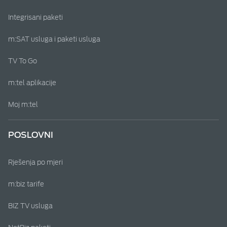
Integrisani paketi
m:SAT usluga i paketi usluga
TV To Go
m:tel aplikacije
Moj m:tel
POSLOVNI
Rješenja po mjeri
m:biz tarife
BIZ TV usluga