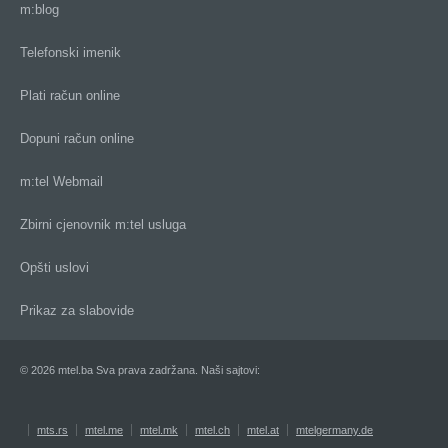
m:blog
Telefonski imenik
Plati račun online
Dopuni račun online
m:tel Webmail
Zbirni cjenovnik m:tel usluga
Opšti uslovi
Prikaz za slabovide
© 2026 mtel.ba Sva prava zadržana. Naši sajtovi:
mts.rs
mtel.me
mtel.mk
mtel.ch
mtel.at
mtelgermany.de