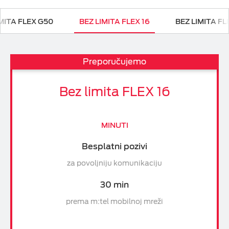
IMITA FLEX G50
BEZ LIMITA FLEX 16
BEZ LIMITA FL
Preporučujemo
Bez limita FLEX 16
MINUTI
Besplatni pozivi
za povoljniju komunikaciju
30 min
prema m:tel mobilnoj mreži