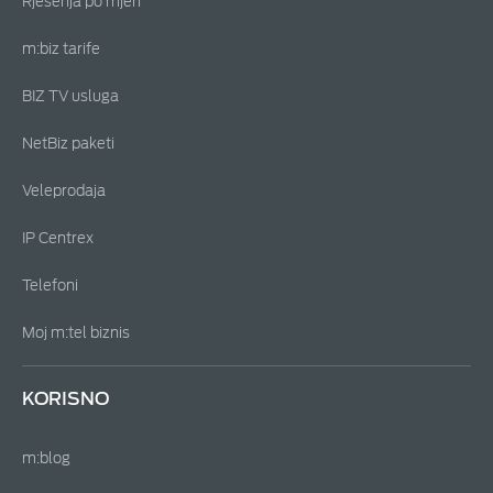
Rješenja po mjeri
m:biz tarife
BIZ TV usluga
NetBiz paketi
Veleprodaja
IP Centrex
Telefoni
Moj m:tel biznis
KORISNO
m:blog