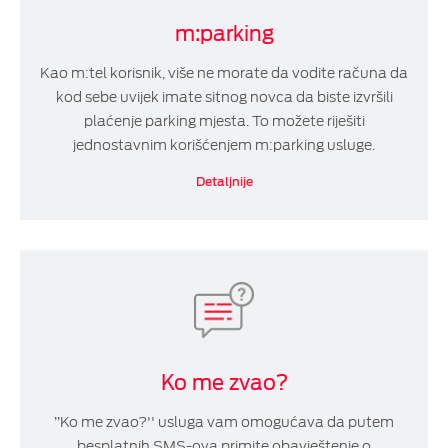
m:parking
Kao m:tel korisnik, više ne morate da vodite računa da
kod sebe uvijek imate sitnog novca da biste izvršili
plaćenje parking mjesta.
To možete riješiti
jednostavnim korišćenjem m:parking usluge.
Detaljnije
Ko me zvao?
’’Ko me zvao?'' usluga vam omogućava da putem
besplatnih SMS-ova primite obavještenje o