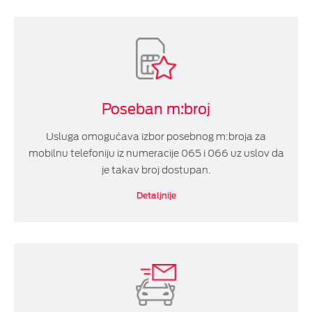
Roaming
VAS SMS/MMS usluga i SMS Broadcast/PRO
usluge
Total Data usluge
Poseban m:broj
Dodatne usluge
Usluga omogućava izbor posebnog m:broja za
mobilnu telefoniju iz numeracije 065 i 066 uz uslov da
Minimalna potrošnja
je takav broj dostupan.
eSIM Turist
Detaljnije
eSIM Travel