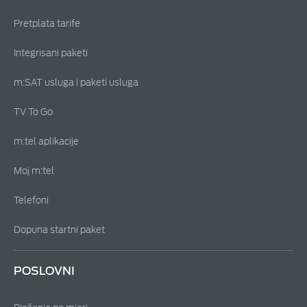
Pretplata tarife
Integrisani paketi
m:SAT usluga i paketi usluga
TV To Go
m:tel aplikacije
Moj m:tel
Telefoni
Dopuna startni paket
POSLOVNI