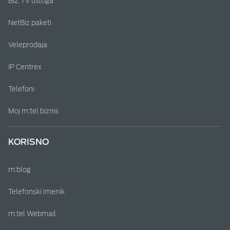
BIZ TV usluga
NetBiz paketi
Veleprodaja
IP Centrex
Telefoni
Moj m:tel biznis
KORISNO
m:blog
Telefonski imenik
m:tel Webmail