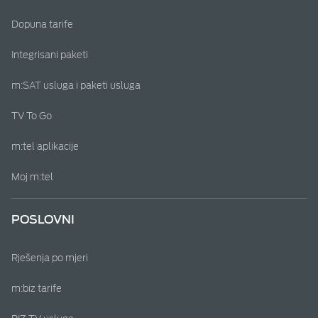
Dopuna tarife
Integrisani paketi
m:SAT usluga i paketi usluga
TV To Go
m:tel aplikacije
Moj m:tel
POSLOVNI
Rješenja po mjeri
m:biz tarife