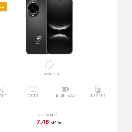
JE
+
UPOREDITE
78
"
12GB
5500 mAh
512 GB
rata za uređaj
7,46
KM/mj