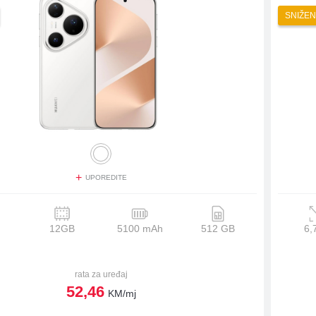
SNIŽEN
ka
+
UPOREDITE
12GB
5100 mAh
512 GB
6,
rata za uređaj
52,46
KM/mj