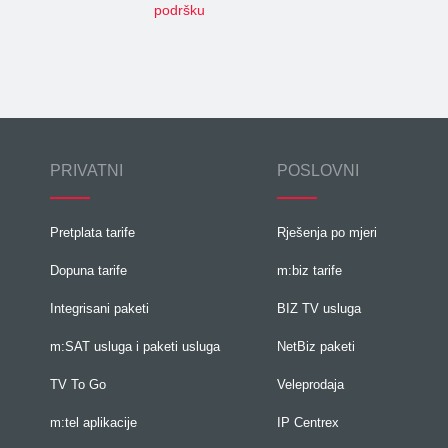
podršku
PRIVATNI
POSLOVNI
Pretplata tarife
Rješenja po mjeri
Dopuna tarife
m:biz tarife
Integrisani paketi
BIZ TV usluga
m:SAT usluga i paketi usluga
NetBiz paketi
TV To Go
Veleprodaja
m:tel aplikacije
IP Centrex