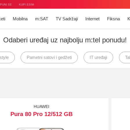
PUNI SE
KUPI ESIM
eti
Mobilna
m:SAT
TV Sadržaji
Internet
Fiksna
K
Odaberi uređaj uz najbolju m:tel ponudu!
V
ije
style
Pametni satovi i gedžeti
IT uređaji
Ta
ja
t
ge
duha
ja
ije
ti
a
HUAWEI
Pura 80 Pro 12/512 GB