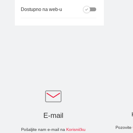
Pro
Paket: Go
Dostupno na web-u
Mega
Paket: Go NET
Prime
Paket: Pro
Paket: Travel Evropa
Paket: Travel Evropa Plus
E-mail
Pozovite
Pošaljite nam e-mail na
Korisničku