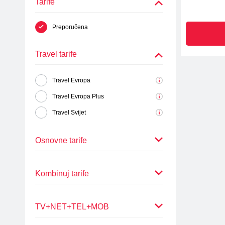
Tarife
Preporučena
Travel tarife
Travel Evropa
Travel Evropa Plus
Travel Svijet
Osnovne tarife
Lite
Kombinuj tarife
Lite NET
Go
Kombo Turbo
TV+NET+TEL+MOB
Go NET
Kombinacija