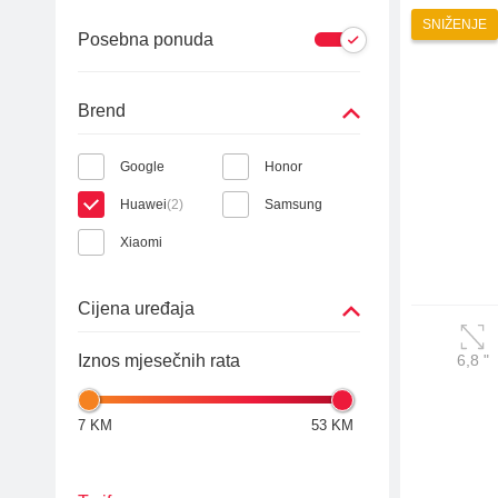
SNIŽENJE
Fiksni telefoni
Viasat World
ON TV
Posebna ponuda
Dodatna oprema
MiniMax Plus Videoteka
Brend
Nick Plus Videoteka
Google
Honor
Balkan Myusic Videote
Huawei
(2)
Samsung
IPTV Videoteka
Xiaomi
Cijena uređaja
Iznos mjesečnih rata
6,8
"
7 KM
53 KM