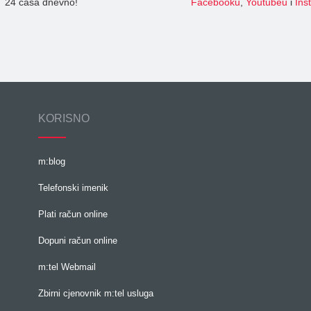
24 časa dnevno!
Facebooku
,
Youtubeu
i
Ins
KORISNO
m:blog
Telefonski imenik
Plati račun online
Dopuni račun online
m:tel Webmail
Zbirni cjenovnik m:tel usluga