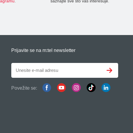
tagramu
.
saznajte sve što vas interesuje.
Prijavite se na m:tel newsletter
Povežite se: