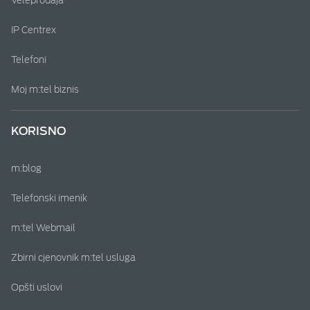
Veleprodaja
IP Centrex
Telefoni
Moj m:tel biznis
KORISNO
m:blog
Telefonski imenik
m:tel Webmail
Zbirni cjenovnik m:tel usluga
Opšti uslovi