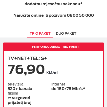
dodatnu mjesečnu naknadu*
ESIM TRAVEL & TURIST
Naručite online ili pozivom 0800 50 000
TRIO PAKET
DUO PAKETI
PREPORUČUJEMO TRIO PAKET
TV+NET+TEL: S+
76,90
KM/mj
televizija
internet
320+ kanala
do 150/75 Mb/s*
fiksna
∞ razgovori
prijatelj broj