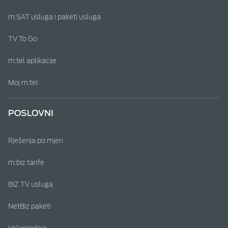
m:SAT usluga i paketi usluga
TV To Go
m:tel aplikacije
Moj m:tel
POSLOVNI
Rješenja po mjeri
m:biz tarife
BIZ TV usluga
NetBiz paketi