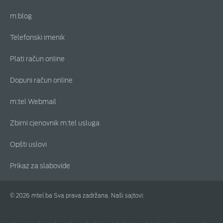
m:blog
Telefonski imenik
Plati račun online
Dopuni račun online
m:tel Webmail
Zbirni cjenovnik m:tel usluga
Opšti uslovi
Prikaz za slabovide
© 2026 mtel.ba Sva prava zadržana. Naši sajtovi: