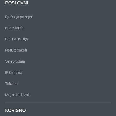
POSLOVNI
Rješenja po mjeri
m:biz tarife
BIZ TV usluga
NetBiz paketi
Veleprodaja
IP Centrex
Telefoni
Moj m:tel biznis
KORISNO