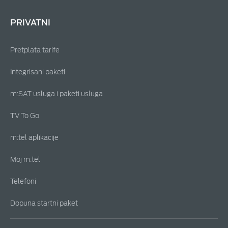
PRIVATNI
Pretplata tarife
Integrisani paketi
m:SAT usluga i paketi usluga
TV To Go
m:tel aplikacije
Moj m:tel
Telefoni
Dopuna startni paket