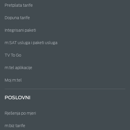
Pretplata tarife
Dopuna tarife
Integrisani paketi
m:SAT usluga i paketi usluga
TV To Go
m:tel aplikacije
Moj m:tel
POSLOVNI
Rješenja po mjeri
m:biz tarife