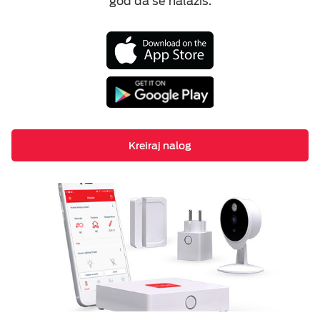
god da se nalaziš.
Smart Home
ESIM TRAVEL & TURIST
Kreiraj nalog