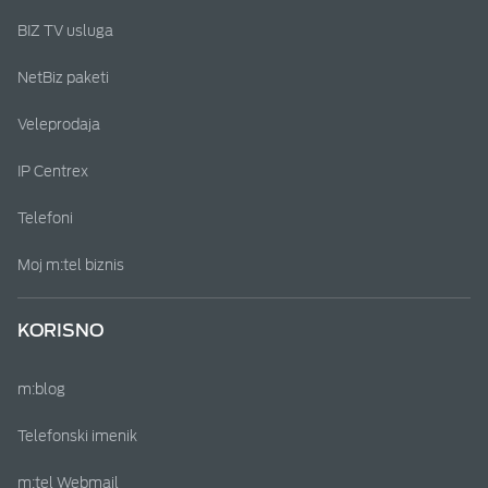
BIZ TV usluga
NetBiz paketi
Veleprodaja
IP Centrex
Telefoni
Moj m:tel biznis
KORISNO
m:blog
Telefonski imenik
m:tel Webmail