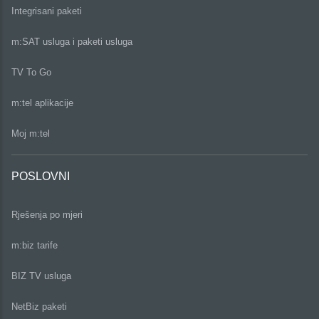
Integrisani paketi
m:SAT usluga i paketi usluga
TV To Go
m:tel aplikacije
Moj m:tel
POSLOVNI
Rješenja po mjeri
m:biz tarife
BIZ TV usluga
NetBiz paketi