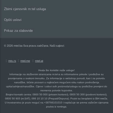
Zbirni cjenovnik m:tel usluga
Opšti uslovi
Prikaz za slabovide
© 2026 mtel.ba Sva prava zadržana. Naši sajtovi:
mts.rs
mtel.me
mtel.at
Hvala što koristite naše usluge!
Informacije na službenim stranicama m:tel-a su informativne prirode i podložne su
promjenama u svakom trenutku. Za informacije o webshop ponudi, kao i za potvrdu
narudžbe, bićete pozvani u najkraćem mogućem roku nakon podnošenja
upita/zahtjeva/narudžbe. Cijene i uslovi svih proizvoda/usluga su podložne promjeni do
momenta potvrde kupovine.
Brojevi kontakt centra: 0800 50 000 (privatni korisnici), 0800 50 300 (poslovni korisnici),
0800 50 905 (m:SAT), 066 10 10 10 (Prepaid/Dopuna). Pozivi su besplatni iz BiH mreža.
U inostranstvu je poziv moguć na +38766101010 i naplaćuje se prema važećim cijenama
poziva iz rominga.