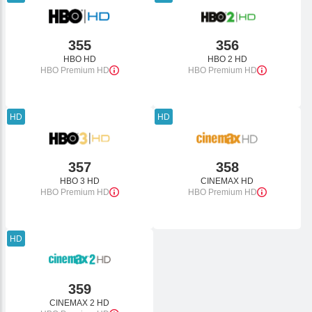
ESIM TRAVEL & TURIST
TV ZA PONIJETI
355
356
HBO HD
HBO 2 HD
HBO Premium HD
HBO Premium HD
HD
HD
357
358
HBO 3 HD
CINEMAX HD
HBO Premium HD
HBO Premium HD
HD
359
CINEMAX 2 HD