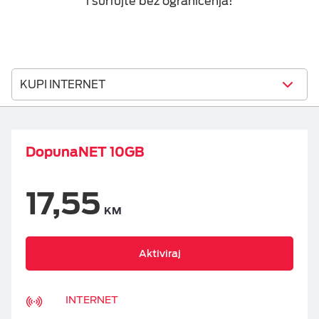
i surfujte bez ograničenja!
KUPI INTERNET
DopunaNET 10GB
17,55
KM
Aktiviraj
INTERNET