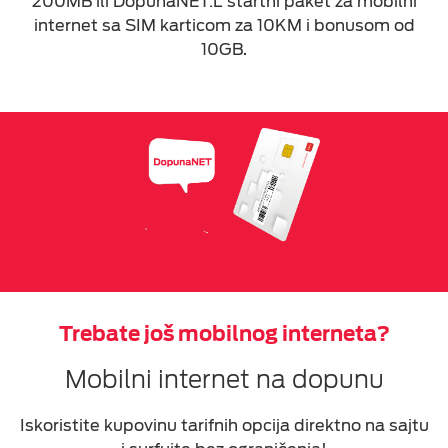
200MB ili DopunaNET:L startni paket za mobilni
Roming informacije
internet sa SIM karticom za 10KM i bonusom od
10GB.
Pretplata mobilni internet
Dopuna mobilni internet
OSTALE USLUGE
ESIM TRAVEL & TURIST
Trebate još mobilnog interneta?
Mobilni internet na dopunu
Iskoristite kupovinu tarifnih opcija direktno na sajtu