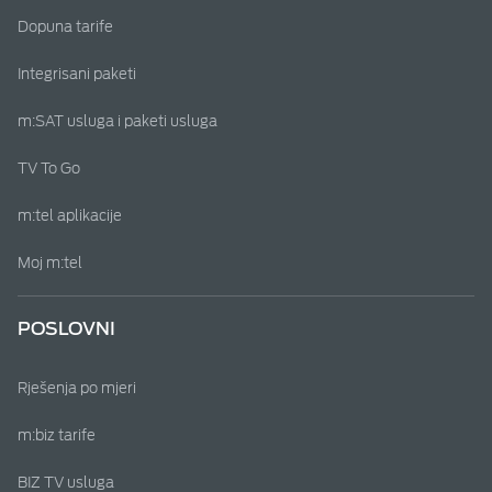
Dopuna tarife
Integrisani paketi
m:SAT usluga i paketi usluga
TV To Go
m:tel aplikacije
Moj m:tel
POSLOVNI
Rješenja po mjeri
m:biz tarife
BIZ TV usluga