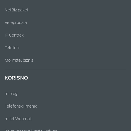
NetBiz paketi
Veleprodaja
IP Centrex
Telefoni
Moj m:tel biznis
KORISNO
m:blog
Telefonski imenik
m:tel Webmail