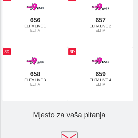
ESIM TRAVEL & TURIST
TV ZA PONIJETI
656
657
ELITA LIVE 1
ELITA LIVE 2
ELITA
ELITA
SD
SD
658
659
ELITA LIVE 3
ELITA LIVE 4
ELITA
ELITA
Mjesto za vaša pitanja