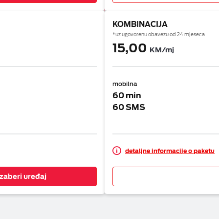
KOMBINACIJA
*uz ugovorenu obavezu od 24 mjeseca
15,00
KM/mj
mobilna
60 min
60 SMS
detaljne informacije o paketu
Izaberi uređaj