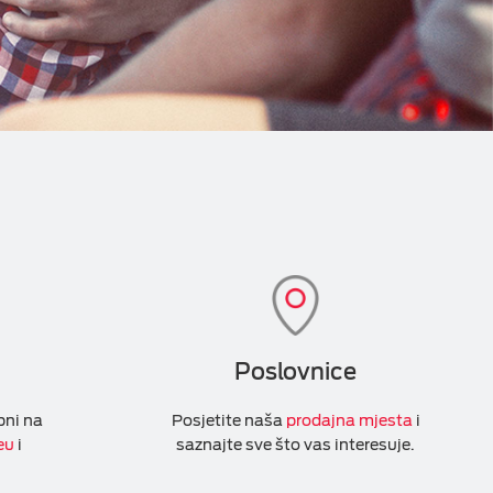
Poslovnice
pni na
Posjetite naša
prodajna mjesta
i
eu
i
saznajte sve što vas interesuje.