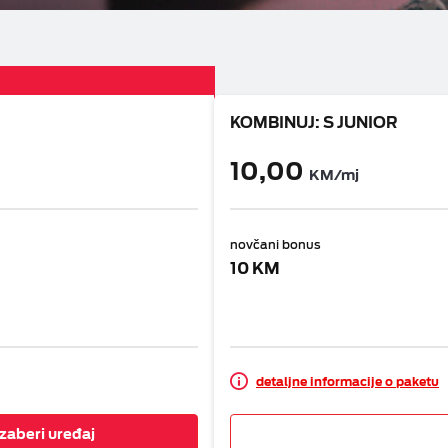
eka
KOMBINUJ: S JUNIOR
10,00
KM/mj
novčani bonus
10 KM
detaljne informacije o paketu
Izaberi uređaj