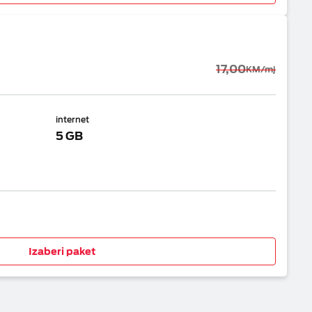
17,00
KM/mj
internet
5 GB
Izaberi paket