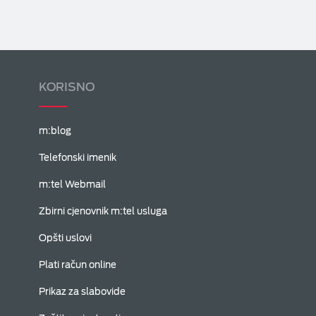
KORISNO
m:blog
Telefonski imenik
m:tel Webmail
Zbirni cjenovnik m:tel usluga
Opšti uslovi
Plati račun online
Prikaz za slabovide