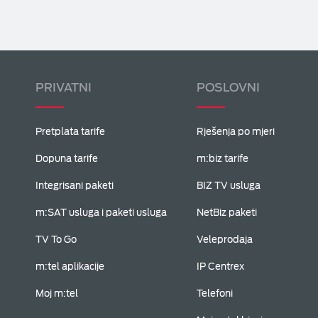
PRIVATNI
POSLOVNI
Pretplata tarife
Rješenja po mjeri
Dopuna tarife
m:biz tarife
Integrisani paketi
BIZ TV usluga
m:SAT usluga i paketi usluga
NetBiz paketi
TV To Go
Veleprodaja
m:tel aplikacije
IP Centrex
Moj m:tel
Telefoni