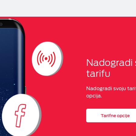
Nadogradi 
tarifu
Nadogradi svoju tar
opcija.
Tarifne opcije