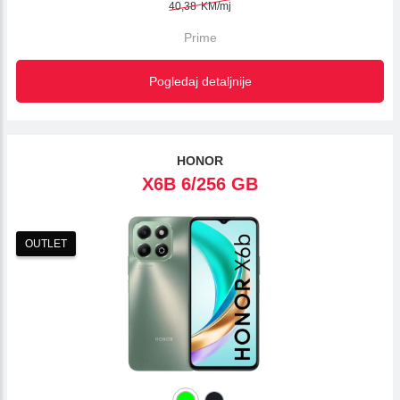
40,38
KM/mj
Prime
Pogledaj detaljnije
HONOR
X6B 6/256 GB
OUTLET