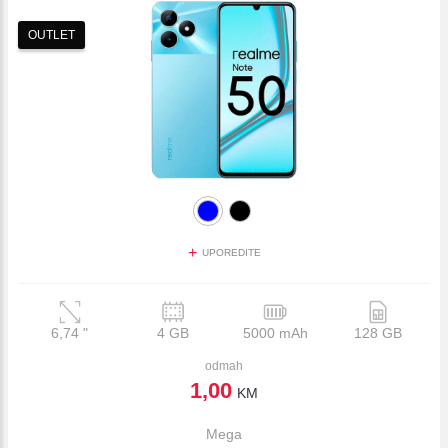
OUTLET
+
UPOREDITE
6,74
"
4 GB
5000 mAh
128 GB
odmah
1,00
KM
Mega