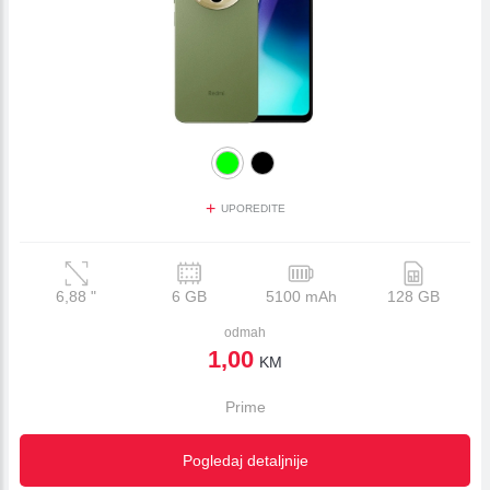
+
UPOREDITE
6,88
"
6 GB
5100 mAh
128 GB
odmah
1,00
KM
Prime
Pogledaj detaljnije