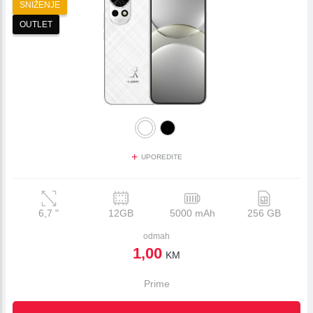
SNIŽENJE
OUTLET
+
UPOREDITE
6,7
"
12GB
5000 mAh
256 GB
odmah
1,00
KM
Prime