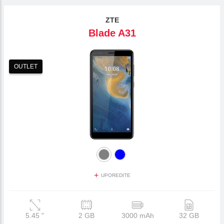
ZTE
Blade A31
OUTLET
+
UPOREDITE
5.45
"
2 GB
3000 mAh
32 GB