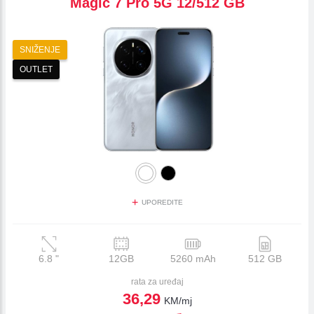
Magic 7 Pro 5G 12/512 GB
SNIŽENJE
OUTLET
+
UPOREDITE
6.8
"
12GB
5260 mAh
512 GB
rata za uređaj
36,29
KM/mj