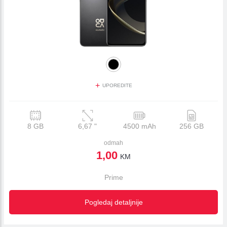
+
UPOREDITE
8 GB
6,67
"
4500 mAh
256 GB
odmah
1,00
KM
Prime
Pogledaj detaljnije