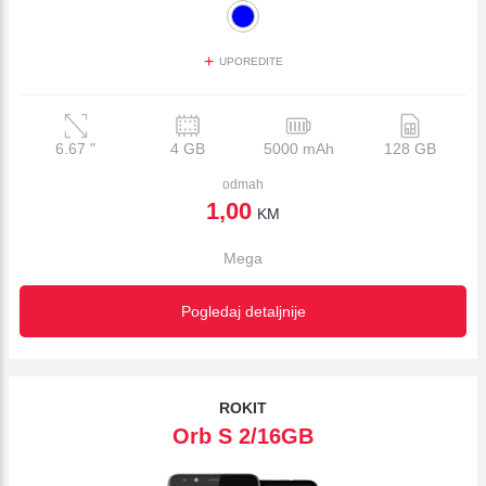
+
UPOREDITE
6.67
"
4 GB
5000 mAh
128 GB
odmah
1,00
KM
Mega
Pogledaj detaljnije
ROKIT
Orb S 2/16GB