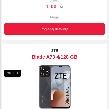
odmah
1,00
KM
Mega
Pogledaj detaljnije
ZTE
Blade A73 4/128 GB
OUTLET