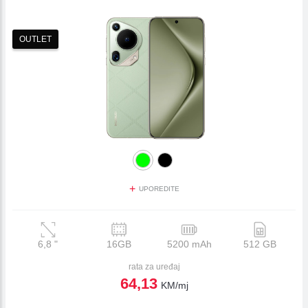
Laptopi
ESIM TRAVEL & TURIST
OUTLET
WiFi Modemi i ruteri
Tableti
Fiksni telefoni
Dodatna oprema
OUTLET PONUDA
+
UPOREDITE
IZDVAJAMO
6,8
"
16GB
5200 mAh
512 GB
rata za uređaj
64,13
KM/mj