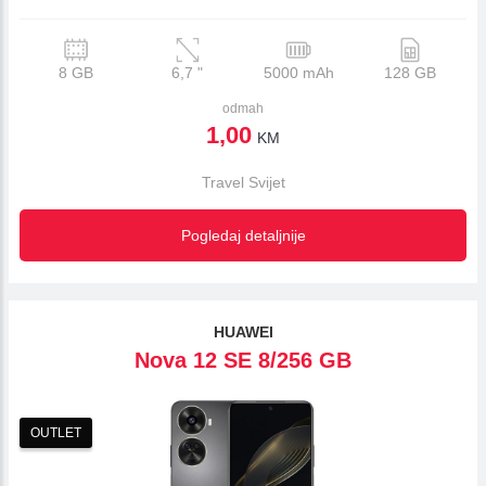
8 GB
6,7
"
5000 mAh
128 GB
odmah
1,00
KM
Travel Svijet
Pogledaj detaljnije
HUAWEI
Nova 12 SE 8/256 GB
OUTLET