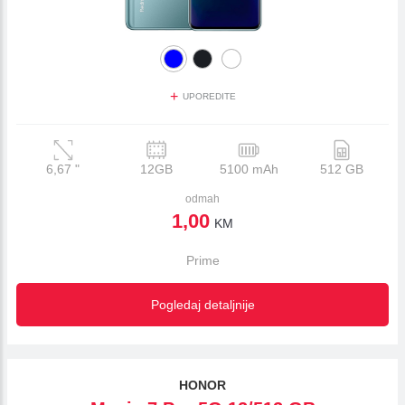
+
UPOREDITE
6,67
"
12GB
5100 mAh
512 GB
odmah
1,00
KM
Prime
Pogledaj detaljnije
HONOR