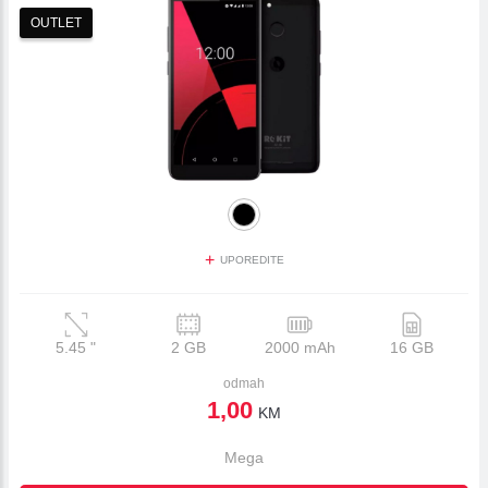
OUTLET
+
UPOREDITE
5.45
"
2 GB
2000 mAh
16 GB
odmah
1,00
KM
Mega