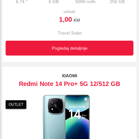
6,74
"
6 GB
5000 mAh
256 GB
odmah
1,00
KM
Travel Svijet
Pogledaj detaljnije
XIAOMI
Redmi Note 14 Pro+ 5G 12/512 GB
OUTLET