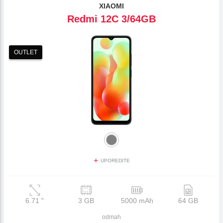
XIAOMI
Redmi 12C 3/64GB
OUTLET
+
UPOREDITE
6.71
"
3 GB
5000 mAh
64 GB
odmah