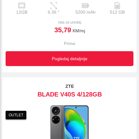
12GB
6,36
"
5200 mAh
512 GB
rata za uređaj
35,79
KM/mj
Prime
Pogledaj detaljnije
ZTE
BLADE V40S 4/128GB
OUTLET