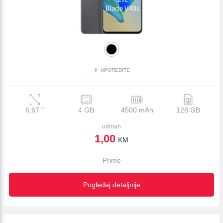
+
UPOREDITE
6,67
"
4 GB
4500 mAh
128 GB
odmah
1,00
KM
Prime
Pogledaj detaljnije