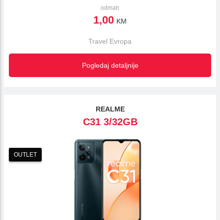
odmah
1,00
KM
Travel Evropa
Pogledaj detaljnije
REALME
C31 3/32GB
OUTLET