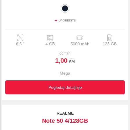
+
UPOREDITE
6,6
"
4 GB
5000 mAh
128 GB
odmah
1,00
KM
Mega
Pogledaj detaljnije
REALME
Note 50 4/128GB