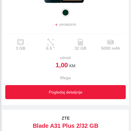
+
UPOREDITE
3 GB
6.5
"
32 GB
5000 mAh
odmah
1,00
KM
Mega
Pogledaj detaljnije
ZTE
Blade A31 Plus 2/32 GB