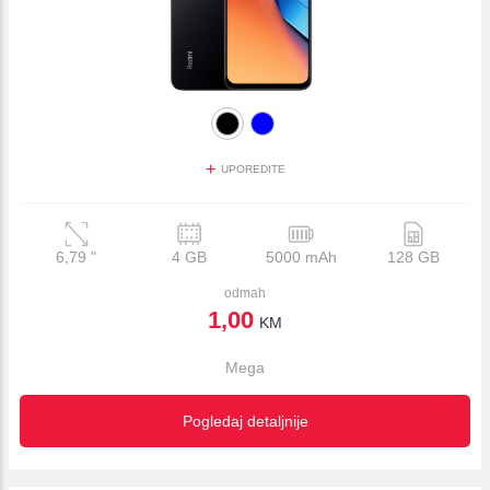
+
UPOREDITE
6,79
"
4 GB
5000 mAh
128 GB
odmah
1,00
KM
Mega
Pogledaj detaljnije