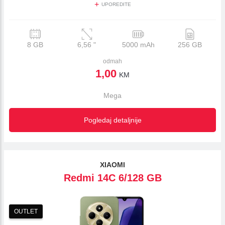
+
UPOREDITE
8 GB
6,56
"
5000 mAh
256 GB
odmah
1,00
KM
Mega
Pogledaj detaljnije
XIAOMI
Redmi 14C 6/128 GB
OUTLET