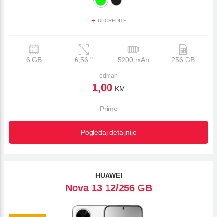
+
UPOREDITE
6 GB
6,56
"
5200 mAh
256 GB
odmah
1,00
KM
Prime
Pogledaj detaljnije
HUAWEI
Nova 13 12/256 GB