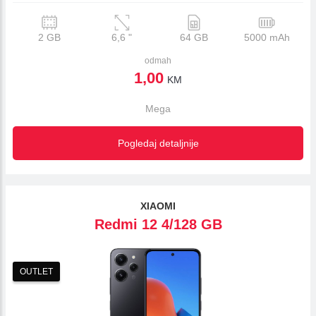
2 GB
6,6
"
64 GB
5000 mAh
odmah
1,00
KM
Mega
Pogledaj detaljnije
XIAOMI
Redmi 12 4/128 GB
OUTLET