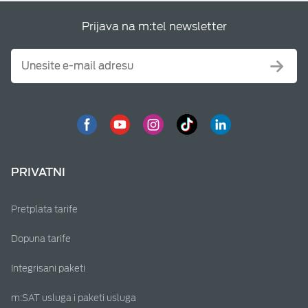
Prijava na m:tel newsletter
PRIVATNI
Pretplata tarife
Dopuna tarife
Integrisani paketi
m:SAT usluga i paketi usluga