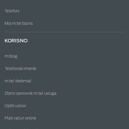
Telefoni
Moj m:tel biznis
KORISNO
m:blog
Telefonski imenik
m:tel Webmail
Zbirni cjenovnik m:tel usluga
Opšti uslovi
Plati račun online