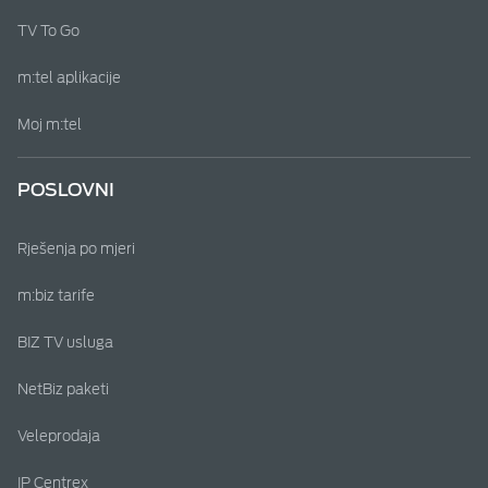
TV To Go
m:tel aplikacije
Moj m:tel
POSLOVNI
Rješenja po mjeri
m:biz tarife
BIZ TV usluga
NetBiz paketi
Veleprodaja
IP Centrex