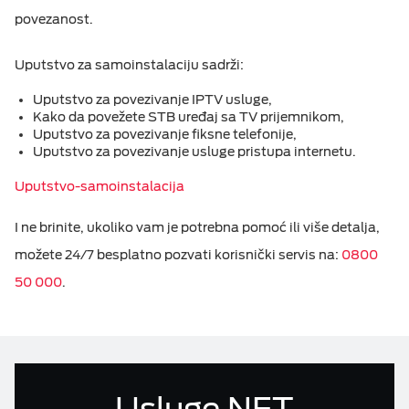
povezanost.
Računi i reklamacije
ESIM TRAVEL & TURIST
Uputstvo za samoinstalaciju sadrži:
Telefonski imenik
Uputstvo za povezivanje IPTV usluge,
Kako da povežete STB uređaj sa TV prijemnikom,
DOKUMENTA
Uputstvo za povezivanje fiksne telefonije,
Uputstvo za povezivanje usluge pristupa internetu.
M:TEL APLIKACIJE
Uputstvo-samoinstalacija
I ne brinite, ukoliko vam je potrebna pomoć ili više detalja,
KONTAKT
možete 24/7 besplatno pozvati korisnički servis na:
0800
50 000
.
Usluge NET