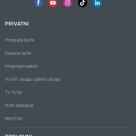
PRIVATNI
Pretplata tarife
Dopuna tarife
Integrisani paketi
m:SAT usluga i paketi usluga
TV To Go
m:tel aplikacije
Moj m:tel