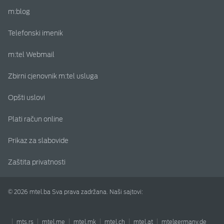
m:blog
Telefonski imenik
m:tel Webmail
Zbirni cjenovnik m:tel usluga
Opšti uslovi
Plati račun online
Prikaz za slabovide
Zaštita privatnosti
© 2026 mtel.ba Sva prava zadržana. Naši sajtovi:
mts.rs
mtel.me
mtel.mk
mtel.ch
mtel.at
mtelgermany.de