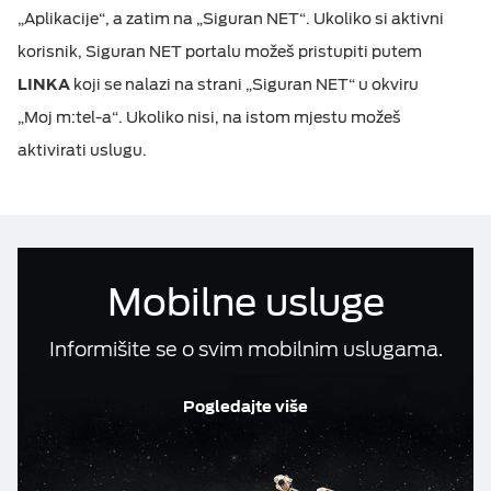
„Aplikacije“, a zatim na „Siguran NET“. Ukoliko si aktivni
Računi i reklamacije
ESIM TRAVEL & TURIST
korisnik, Siguran NET portalu možeš pristupiti putem
Telefonski imenik
LINKA
koji se nalazi na strani „Siguran NET“ u okviru
„Moj m:tel-a“. Ukoliko nisi, na istom mjestu možeš
aktivirati uslugu.
DOKUMENTA
M:TEL APLIKACIJE
KONTAKT
Mobilne usluge
Informišite se o svim mobilnim uslugama.
Pogledajte više