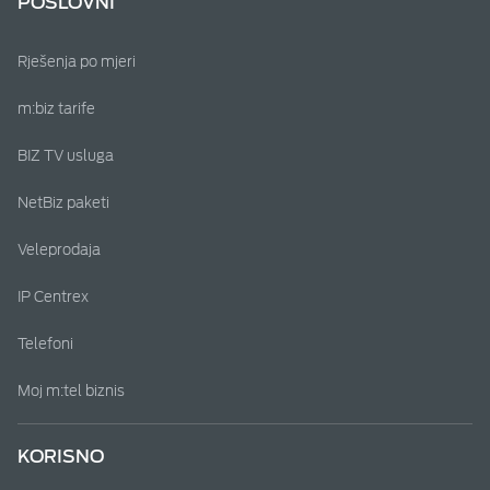
POSLOVNI
Rješenja po mjeri
m:biz tarife
BIZ TV usluga
NetBiz paketi
Veleprodaja
IP Centrex
Telefoni
Moj m:tel biznis
KORISNO