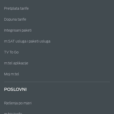
Pretplata tarife
Dopuna tarife
Integrisani paketi
m:SAT usluga i paketi usluga
TV To Go
m:tel aplikacije
Moj m:tel
POSLOVNI
Rješenja po mjeri