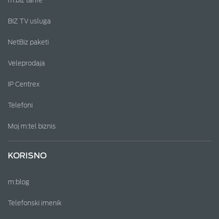
m:biz tarife
BIZ TV usluga
NetBiz paketi
Veleprodaja
IP Centrex
Telefoni
Moj m:tel biznis
KORISNO
m:blog
Telefonski imenik