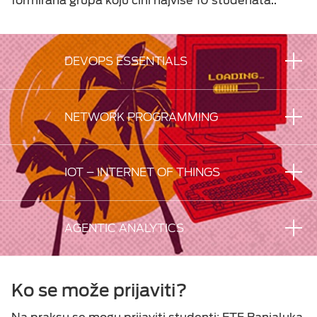
formirana grupa koju čini najviše 10 studenata..
DEVOPS ESSENTIALS
NETWORK PROGRAMMING
IOT – INTERNET OF THINGS
AGENTIC ANALYTICS
Ko se može prijaviti?