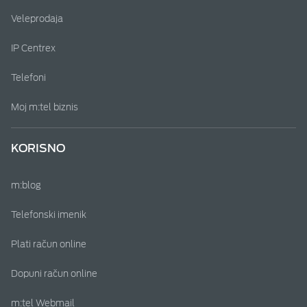
Veleprodaja
IP Centrex
Telefoni
Moj m:tel biznis
KORISNO
m:blog
Telefonski imenik
Plati račun online
Dopuni račun online
m:tel Webmail