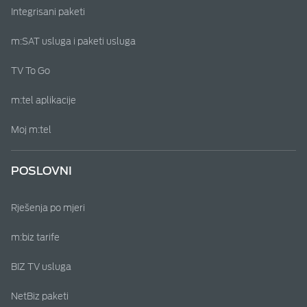
Integrisani paketi
m:SAT usluga i paketi usluga
TV To Go
m:tel aplikacije
Moj m:tel
POSLOVNI
Rješenja po mjeri
m:biz tarife
BIZ TV usluga
NetBiz paketi