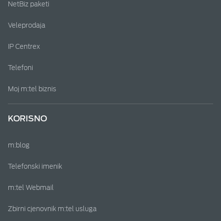
NetBiz paketi
Veleprodaja
IP Centrex
Telefoni
Moj m:tel biznis
KORISNO
m:blog
Telefonski imenik
m:tel Webmail
Zbirni cjenovnik m:tel usluga