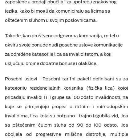
zaposlene u prodaji obučila i za upotrebu znakovnog
Računi i reklamacije
jezika, kako bi mogli da komuniciraju sa licima sa
ESIM TRAVEL & TURIST
oštećenim sluhom u svojim poslovnicama.
Telefonski imenik
Takođe, kao društveno odgovorna kompanija, m:tel u
DOKUMENTA
okviru svoje ponude nudi posebne uslove komunikacije
za određene kategorije lica sa invaliditetom, a koji
M:TEL APLIKACIJE
uključuju brojne dodatne bonuse i olakšice.
Posebni uslovi i Posebni tarifni paketi definisani su za
KONTAKT
kategoriju rezidencijalnih korisnika (fizička lica) kojoj
pripadaju invalidi I i II grupe sa 100 odsto invalidnosti, na
koje se primjenjuju propisi o ratnim i mirnodopskim
invalidima, lica koja su potpuno i trajno izgubila vid, lica
sa oštećenim čulom sluha od 90 do 100 odsto, lica
oboljela od progresivne mišićne distrofije, multiple