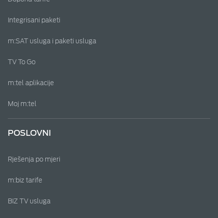
Integrisani paketi
m:SAT usluga i paketi usluga
TV To Go
m:tel aplikacije
Moj m:tel
POSLOVNI
Rješenja po mjeri
m:biz tarife
BIZ TV usluga