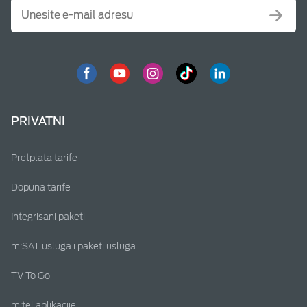
PRIVATNI
Pretplata tarife
Dopuna tarife
Integrisani paketi
m:SAT usluga i paketi usluga
TV To Go
m:tel aplikacije