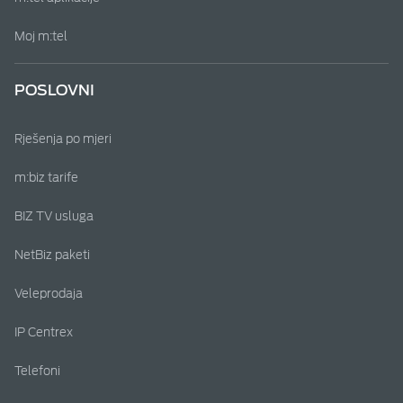
Moj m:tel
POSLOVNI
Rješenja po mjeri
m:biz tarife
BIZ TV usluga
NetBiz paketi
Veleprodaja
IP Centrex
Telefoni