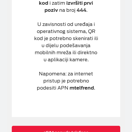
kod
i zatim
izvršiti prvi
poziv
na broj
444
.
U zavisnosti od uređaja i
operativnog sistema, QR
kod je potrebno skenirati ili
u dijelu podešavanja
mobilnih mreža ili direktno
u aplikaciji kamere.
Napomena: za internet
pristup je potrebno
podesiti APN
mtelfrend
.