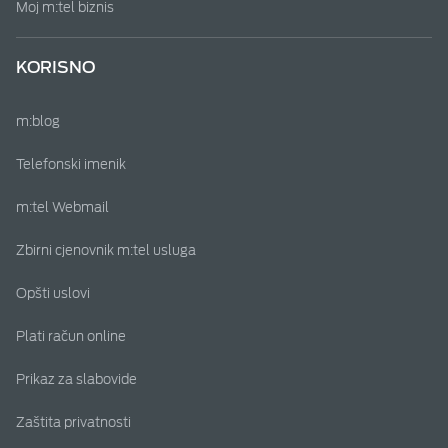
Moj m:tel biznis
KORISNO
m:blog
Telefonski imenik
m:tel Webmail
Zbirni cjenovnik m:tel usluga
Opšti uslovi
Plati račun online
Prikaz za slabovide
Zaštita privatnosti