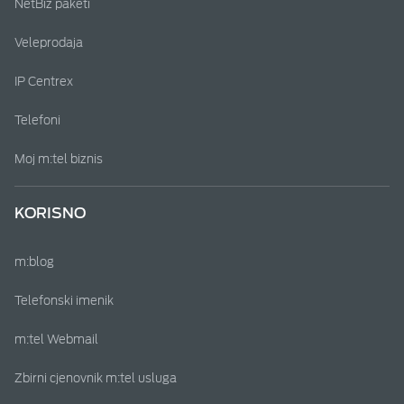
NetBiz paketi
Veleprodaja
IP Centrex
Telefoni
Moj m:tel biznis
KORISNO
m:blog
Telefonski imenik
m:tel Webmail
Zbirni cjenovnik m:tel usluga