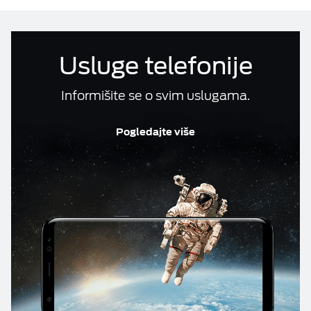
Računi i reklamacije
ESIM TRAVEL & TURIST
Telefonski imenik
Usluge telefonije
Informišite se o svim uslugama.
DOKUMENTA
Pogledajte više
M:TEL APLIKACIJE
KONTAKT