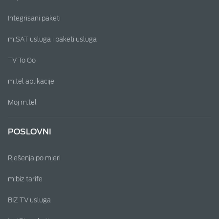
Integrisani paketi
m:SAT usluga i paketi usluga
TV To Go
m:tel aplikacije
Moj m:tel
POSLOVNI
Rješenja po mjeri
m:biz tarife
BIZ TV usluga