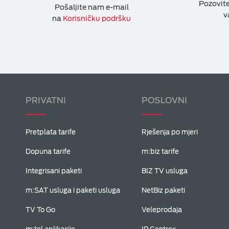
Pozovit
Pošaljite nam e-mail
v
na
Korisničku podršku
PRIVATNI
POSLOVNI
Pretplata tarife
Rješenja po mjeri
Dopuna tarife
m:biz tarife
Integrisani paketi
BIZ TV usluga
m:SAT usluga i paketi usluga
NetBiz paketi
TV To Go
Veleprodaja