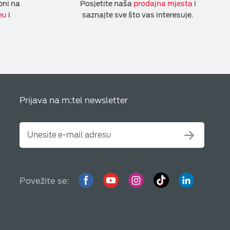
pni na
Posjetite naša
prodajna mjesta
i
eu
i
saznajte sve što vas interesuje.
Prijava na m:tel newsletter
Povežite se: