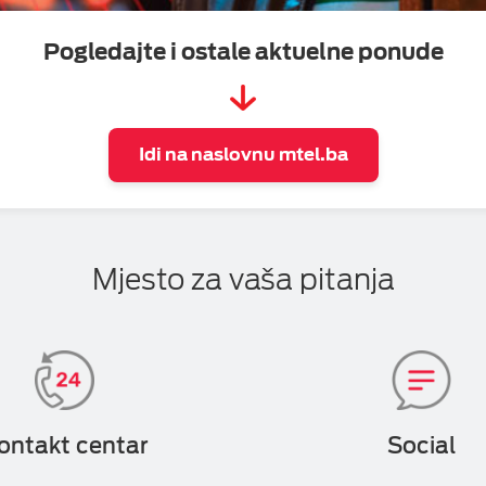
Pogledajte i ostale aktuelne ponude
eka
Idi na naslovnu mtel.ba
Mjesto za vaša pitanja
ontakt centar
Social