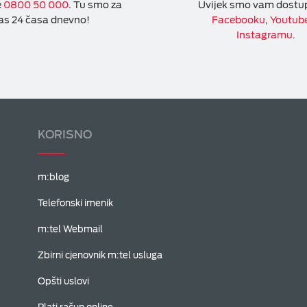
e
0800 50 000
. Tu smo za
Uvijek smo vam dostu
as 24 časa dnevno!
Facebooku
,
Youtub
Instagramu
.
KORISNO
m:blog
Telefonski imenik
m:tel Webmail
Zbirni cjenovnik m:tel usluga
Opšti uslovi