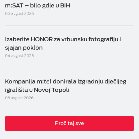
m:SAT – bilo gdje u BiH
05.avgust 2026
Izaberite HONOR za vrhunsku fotografiju i
sjajan poklon
04.avgust 2026
Kompanija m:tel donirala izgradnju dječijeg
igrališta u Novoj Topoli
03.avgust 2026
Pročitaj sve