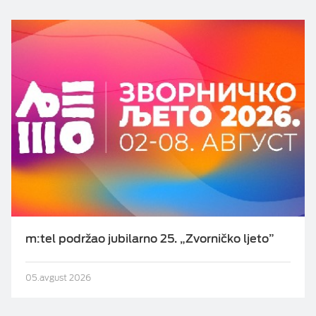
m:tel podržao jubilarno 25. „Zvorničko ljeto”
05.avgust 2026