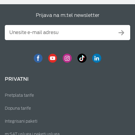
Prijava na m:tel newsletter
PRIVATNI
Pretplata tarife
Dopuna tarife
Integrisani paketi
m:SAT usluga i paketi usluga