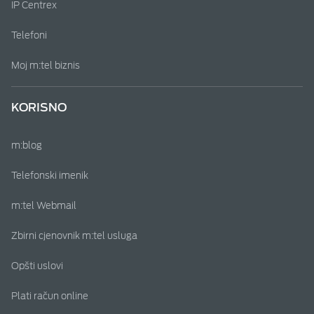
IP Centrex
Telefoni
Moj m:tel biznis
KORISNO
m:blog
Telefonski imenik
m:tel Webmail
Zbirni cjenovnik m:tel usluga
Opšti uslovi
Plati račun online