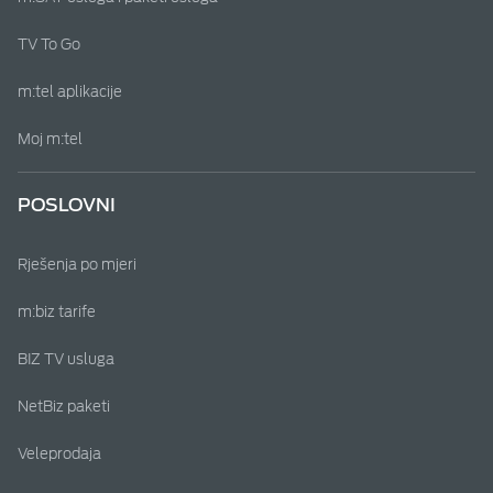
TV To Go
m:tel aplikacije
Moj m:tel
POSLOVNI
Rješenja po mjeri
m:biz tarife
BIZ TV usluga
NetBiz paketi
Veleprodaja