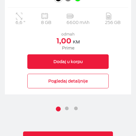
6,6
"
8 GB
6600 mAh
256 GB
odmah
1,00
KM
Prime
Dodaj u korpu
Pogledaj detaljnije