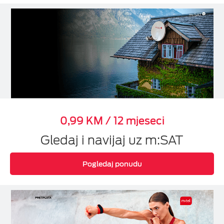
0,99 KM / 12 mjeseci
Gledaj i navijaj uz m:SAT
Pogledaj ponudu