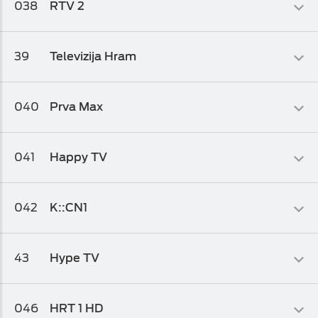
038
RTV 2
Osnovni biz TV paket
,
Osnovni biz TV paket 1
,
Osnovni biz TV
paket 2
Ex-Yu
39
Televizija Hram
Osnovni biz TV paket 2
,
Osnovni biz TV paket 1
,
Osnovni biz TV
paket
Obrazovni
040
Prva Max
Osnovni biz TV paket
,
Osnovni biz TV paket 1
,
Osnovni biz TV
paket 2
Kolaž
041
Happy TV
Osnovni biz TV paket
,
Osnovni biz TV paket 1
Info-kolaž
042
K::CN1
Osnovni biz TV paket
,
Osnovni biz TV paket 1
Kolaž
43
Hype TV
Osnovni biz TV paket
,
Osnovni biz TV paket 1
Kolaž
046
HRT 1 HD
Osnovni biz TV paket
,
Osnovni biz TV paket 1