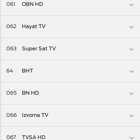
Osnovni biz TV paket
,
Osnovni biz TV paket 1
,
Osnovni biz TV
061
OBN HD
paket 2
Info-kolaž
062
Hayat TV
Osnovni biz TV paket
,
Osnovni biz TV paket 1
,
Osnovni biz TV
paket 2
Info-kolaž
063
Super Sat TV
Osnovni biz TV paket
,
Osnovni biz TV paket 1
,
Osnovni biz TV
paket 2
Kolaž
64
BHT
Osnovni biz TV paket
,
Osnovni biz TV paket 1
Info-kolaž
065
BN HD
Osnovni biz TV paket
,
Osnovni biz TV paket 1
,
Osnovni biz TV
paket 2
Domaći
066
Izvorna TV
HD Biz TV Paket
Muzički
067
TVSA HD