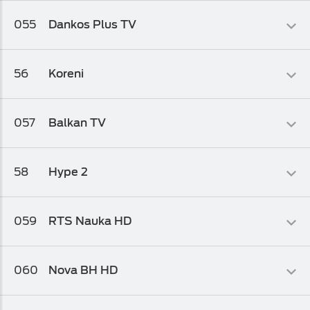
Kolaž
055
Dankos Plus TV
Osnovni biz TV paket 1
,
Osnovni biz TV paket
Obrazovni
56
Koreni
Osnovni biz TV paket
,
Osnovni biz TV paket 1
,
Osnovni biz TV
paket 2
Kolaž
057
Balkan TV
Osnovni biz TV paket
,
Osnovni biz TV paket 1
,
Osnovni biz TV
paket 2
Obrazovni
58
Hype 2
Osnovni biz TV paket
,
Osnovni biz TV paket 1
,
Osnovni biz TV
paket 2
Kolaž
059
RTS Nauka HD
Osnovni biz TV paket
Info-kolaž
060
Nova BH HD
HD Biz TV Paket