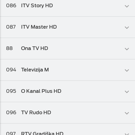
086
ITV Story HD
Osnovni biz TV paket
,
Osnovni biz TV paket 1
,
Osnovni biz TV
paket 2
Lifestyle
087
ITV Master HD
Osnovni biz TV paket
,
Osnovni biz TV paket 1
,
Osnovni biz TV
paket 2
Informativni
88
Ona TV HD
Osnovni biz TV paket
,
Osnovni biz TV paket 1
,
Osnovni biz TV
paket 2
Zabavni
094
Televizija M
Osnovni biz TV paket
,
Osnovni biz TV paket 1
Info-kolaž
095
O Kanal Plus HD
Osnovni biz TV paket
,
Osnovni biz TV paket 1
Info-kolaž
096
TV Rudo HD
Osnovni biz TV paket
,
Osnovni biz TV paket 1
,
Osnovni biz TV
paket 2
Informativni
097
RTV Gradiška HD