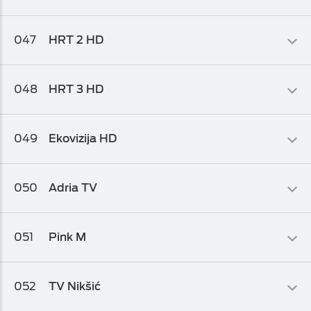
Info-kolaž
047
HRT 2 HD
Osnovni biz TV paket
,
Osnovni biz TV paket 1
Info-kolaž
048
HRT 3 HD
Osnovni biz TV paket
,
Osnovni biz TV paket 1
Zabavni
049
Ekovizija HD
Osnovni biz TV paket
,
Osnovni biz TV paket 1
Lifestyle
050
Adria TV
Osnovni biz TV paket
,
Osnovni biz TV paket 1
,
Osnovni biz TV
paket 2
Info-kolaž
051
Pink M
Osnovni biz TV paket
,
Osnovni biz TV paket 1
,
Osnovni biz TV
paket 2
Info-kolaž
052
TV Nikšić
Osnovni biz TV paket
,
Osnovni biz TV paket 1