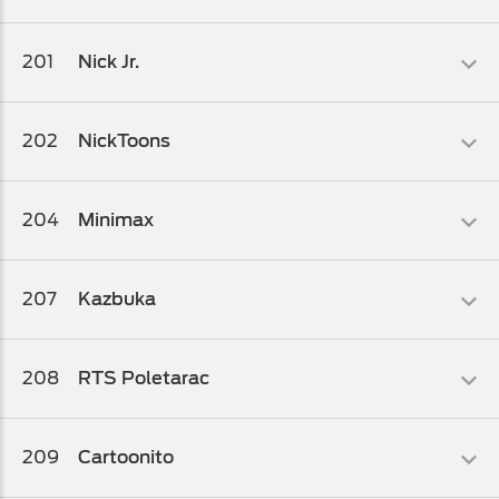
paket 2
Dječiji
201
Nick Jr.
Osnovni biz TV paket
,
Osnovni biz TV paket 2
Dječiji
202
NickToons
Osnovni biz TV paket
,
Osnovni biz TV paket 2
Dječiji
204
Minimax
Osnovni biz TV paket
,
Osnovni biz TV paket 2
Dječiji
207
Kazbuka
Osnovni biz TV paket
,
Osnovni biz TV paket 2
Obrazovni
208
RTS Poletarac
Osnovni biz TV paket
,
Osnovni biz TV paket 1
,
Osnovni biz TV
paket 2
Zabavni
,
Dječiji
209
Cartoonito
Osnovni biz TV paket
,
Osnovni biz TV paket 1
,
Osnovni biz TV
paket 2