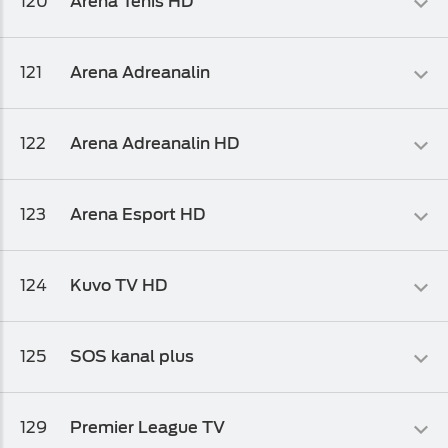
120
Arena Tenis HD
Arena Plus
Sportski
121
Arena Adreanalin
Arena Plus
Sportski
122
Arena Adreanalin HD
Arena Plus
Sportski
123
Arena Esport HD
Arena Plus
Sportski
124
Kuvo TV HD
Osnovni biz TV paket
,
Osnovni biz TV paket 1
,
Osnovni biz TV
paket 2
Lifestyle
125
SOS kanal plus
Osnovni biz TV paket
,
Osnovni biz TV paket 1
,
Osnovni biz TV
paket 2
Sportski
129
Premier League TV
Osnovni biz TV paket
,
Osnovni biz TV paket 1