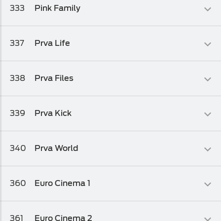
333
Pink Family
Osnovni biz TV paket
,
Osnovni biz TV paket 1
Filmski
337
Prva Life
Osnovni biz TV paket
,
Osnovni biz TV paket 1
Zabavni
338
Prva Files
Osnovni biz TV paket
,
Osnovni biz TV paket 1
Filmski
339
Prva Kick
Osnovni biz TV paket 1
,
Osnovni biz TV paket
Kolaž
340
Prva World
Osnovni biz TV paket
,
Osnovni biz TV paket 1
Serijski
360
Euro Cinema 1
Osnovni biz TV paket
,
Osnovni biz TV paket 1
Zabavni
361
Euro Cinema 2