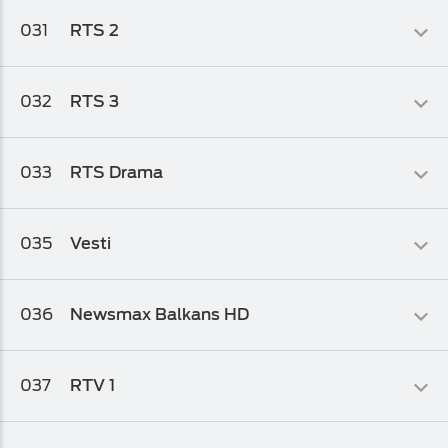
Lifestyle
031
RTS 2
Osnovni biz TV paket
,
Osnovni biz TV paket 1
,
Osnovni biz TV
paket 2
Info-kolaž
032
RTS 3
Osnovni biz TV paket
,
Osnovni biz TV paket 1
,
Osnovni biz TV
paket 2
Muzički
,
Kolaž
033
RTS Drama
Osnovni biz TV paket
,
Osnovni biz TV paket 1
,
Osnovni biz TV
paket 2
Lifestyle
035
Vesti
Informativni
036
Newsmax Balkans HD
Osnovni biz TV paket 1
,
Osnovni biz TV paket 2
,
Osnovni biz TV
paket
Informativni
037
RTV 1
Osnovni biz TV paket
,
Osnovni biz TV paket 1
,
Osnovni biz TV
paket 2
Info-kolaž