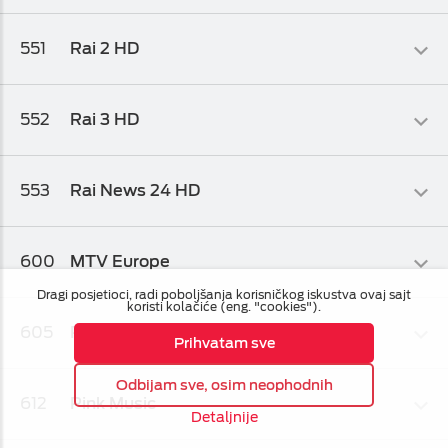
paket 2
Informativni
551
Rai 2 HD
HD Biz TV Paket
Informativni
552
Rai 3 HD
HD Biz TV Paket
Informativni
553
Rai News 24 HD
HD Biz TV Paket
Informativni
600
MTV Europe
HD Biz TV Paket
Dragi posjetioci, radi poboljšanja korisničkog iskustva ovaj sajt
Muzički
koristi kolačiće (eng. "cookies").
605
Pink & Roll
Osnovni biz TV paket
,
Osnovni biz TV paket 1
,
Osnovni biz TV
Prihvatam sve
paket 2
Muzički
Odbijam sve, osim neophodnih
612
Pink Music
Osnovni biz TV paket
,
Osnovni biz TV paket 1
,
Osnovni biz TV
Detaljnije
paket 2