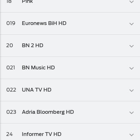
18
Pink
Osnovni biz TV paket
,
Osnovni biz TV paket 1
,
Osnovni biz TV
paket 2
Info-kolaž
019
Euronews BiH HD
Osnovni biz TV paket
,
Osnovni biz TV paket 1
Informativni
20
BN 2 HD
Osnovni biz TV paket
Muzički
021
BN Music HD
Osnovni biz TV paket
,
Osnovni biz TV paket 1
,
Osnovni biz TV
paket 2
Muzički
022
UNA TV HD
Osnovni biz TV paket 2
,
Osnovni biz TV paket 1
,
Osnovni biz TV
paket
Zabavni
023
Adria Bloomberg HD
Osnovni biz TV paket
,
Osnovni biz TV paket 1
,
Osnovni biz TV
paket 2
Informativni
24
Informer TV HD
Osnovni biz TV paket
,
Osnovni biz TV paket 1
,
Osnovni biz TV