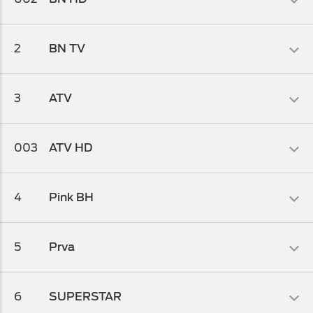
Osnovni biz TV paket
,
Osnovni biz TV paket 1
,
Osnovni biz TV
paket 2
M:SAT
Domaći
2
BN TV
Osnovni biz TV paket
Info-kolaž
3
ATV
Osnovni biz TV paket 1
,
Osnovni biz TV paket 2
Info-kolaž
003
ATV HD
Osnovni biz TV paket 1
,
Osnovni biz TV paket 2
Info-kolaž
4
Pink BH
Osnovni biz TV paket
Info-kolaž
5
Prva
Osnovni biz TV paket
,
Osnovni biz TV paket 1
Filmski
6
SUPERSTAR
Osnovni biz TV paket
,
Osnovni biz TV paket 1