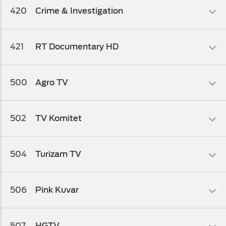
420
Crime & Investigation
HD Biz TV Paket
Zabavni
421
RT Documentary HD
Osnovni biz TV paket
,
Osnovni biz TV paket 1
Informativni
500
Agro TV
Osnovni biz TV paket 1
,
Osnovni biz TV paket
Obrazovni
502
TV Komitet
Osnovni biz TV paket
,
Osnovni biz TV paket 1
,
Osnovni biz TV
paket 2
Obrazovni
504
Turizam TV
Osnovni biz TV paket
,
Osnovni biz TV paket 1
,
Osnovni biz TV
paket 2
Kolaž
506
Pink Kuvar
Osnovni biz TV paket 1
,
Osnovni biz TV paket 2
,
Osnovni biz TV
paket
Zabavni
507
HGTV