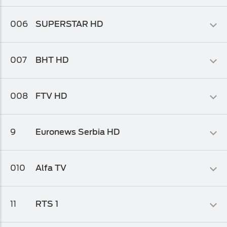
Filmski
006
SUPERSTAR HD
Osnovni biz TV paket 1
Filmski
007
BHT HD
Osnovni biz TV paket
Info-kolaž
008
FTV HD
Osnovni biz TV paket
,
Osnovni biz TV paket 1
,
Osnovni biz TV
paket 2
Info-kolaž
9
Euronews Serbia HD
Osnovni biz TV paket
,
Osnovni biz TV paket 2
,
Osnovni biz TV
paket 1
Sportski
010
Alfa TV
Osnovni biz TV paket
,
Osnovni biz TV paket 1
,
Osnovni biz TV
paket 2
Info-kolaž
11
RTS 1
Osnovni biz TV paket
,
Osnovni biz TV paket 1
,
Osnovni biz TV
paket 2