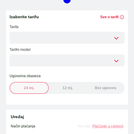
Laptopi
ESIM TRAVEL & TURIST
Izaberite tarifu
Sve o tarifi
WiFi Modemi i ruteri
Tarifa
Tableti
Fiksni telefoni
Tarifni model
Dodatna oprema
Ugovorna obaveza
OUTLET PONUDA
24 mj.
12 mj.
Bez ugovora
IZDVAJAMO
Uređaj
Način plaćanja
Na rate
Plaćanje u cjelosti