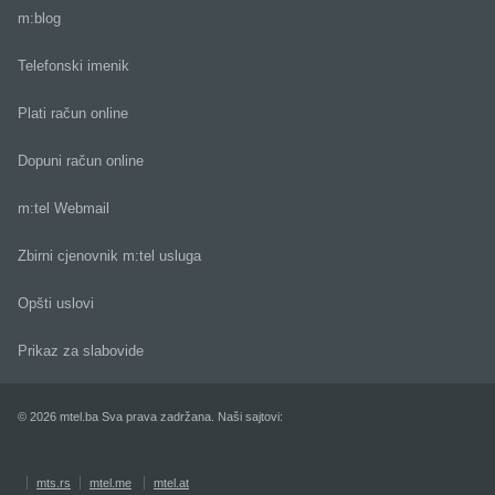
m:blog
Telefonski imenik
Plati račun online
Dopuni račun online
m:tel Webmail
Zbirni cjenovnik m:tel usluga
Opšti uslovi
Prikaz za slabovide
© 2026 mtel.ba Sva prava zadržana. Naši sajtovi:
mts.rs
mtel.me
mtel.at