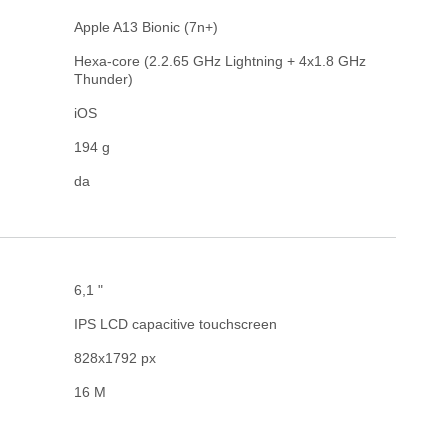
Apple A13 Bionic (7n+)
Hexa-core (2.2.65 GHz Lightning + 4x1.8 GHz
Thunder)
iOS
194 g
da
6,1 "
IPS LCD capacitive touchscreen
828x1792 px
16 M