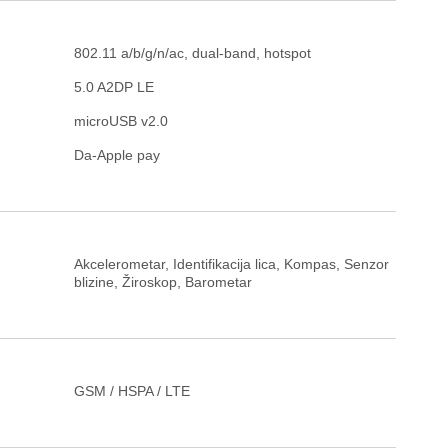
802.11 a/b/g/n/ac, dual-band, hotspot
5.0 A2DP LE
microUSB v2.0
Da-Apple pay
Akcelerometar, Identifikacija lica, Kompas, Senzor
blizine, Žiroskop, Barometar
GSM / HSPA / LTE