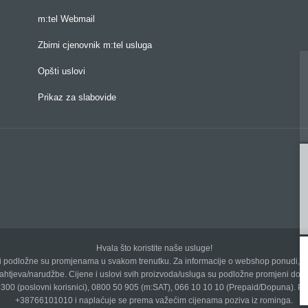
m:tel Webmail
Zbirni cjenovnik m:tel usluga
Opšti uslovi
Prikaz za slabovide
Hvala što koristite naše usluge!
de i podložne su promjenama u svakom trenutku. Za informacije o webshop ponudi, 
htjeva/narudžbe. Cijene i uslovi svih proizvoda/usluga su podložne promjeni do
50 300 (poslovni korisnici), 0800 50 905 (m:SAT), 066 10 10 10 (Prepaid/Dopuna). Po
+38766101010 i naplaćuje se prema važećim cijenama poziva iz rominga.