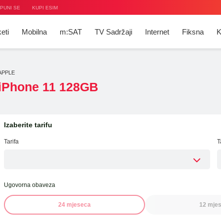
PUNI SE
KUPI ESIM
eti
Mobilna
m:SAT
TV Sadržaji
Internet
Fiksna
K
APPLE
iPhone 11 128GB
V
ije
ja
t
ge
Izaberite tarifu
duha
ja
ije
ti
Tarifa
T
a
Ugovorna obaveza
24 mjeseca
12 mjes