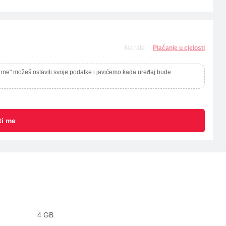
Na rate
Plaćanje u cjelosti
 me" možeš ostaviti svoje podatke i javićemo kada uređaj bude
ti me
4 GB