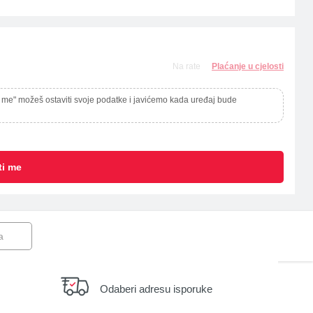
Na rate
Plaćanje u cjelosti
 me" možeš ostaviti svoje podatke i javićemo kada uređaj bude
ti me
a
Odaberi adresu isporuke