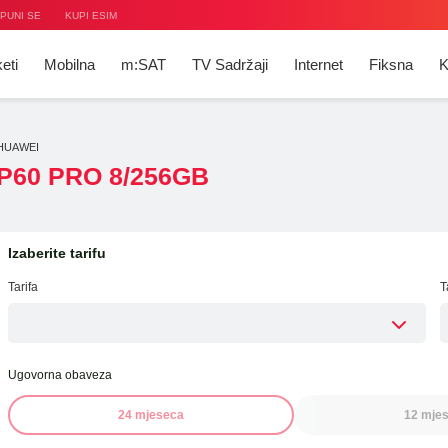
PUNI SE
KUPI ESIM
eti
Mobilna
m:SAT
TV Sadržaji
Internet
Fiksna
K
HUAWEI
P60 PRO 8/256GB
V
ije
ja
t
ge
Izaberite tarifu
duha
ja
ije
ti
Tarifa
T
a
Ugovorna obaveza
24 mjeseca
12 mjes