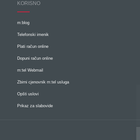
KORISNO
m:blog
Telefonski imenik
Plati račun online
Dopuni račun online
m:tel Webmail
Zbirni cjenovnik m:tel usluga
Opšti uslovi
Prikaz za slabovide