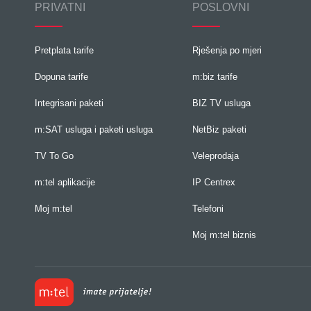
PRIVATNI
POSLOVNI
Pretplata tarife
Rješenja po mjeri
Dopuna tarife
m:biz tarife
Integrisani paketi
BIZ TV usluga
m:SAT usluga i paketi usluga
NetBiz paketi
TV To Go
Veleprodaja
m:tel aplikacije
IP Centrex
Moj m:tel
Telefoni
Moj m:tel biznis