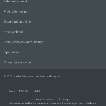
Telefonski imenik
Plati račun online
Dopuni račun online
m:tel Webmail
Zbirni cjenovnik m:tel usluga
Opšti uslovi
Prikaz za slabovide
© 2026 mtel.ba Sva prava zadržana. Naši sajtovi:
mts.rs
mtel.me
mtel.at
Hvala što koristite naše usluge!
Informacije na službenim stranicama m:tel-a su informativne prirode i podložne su