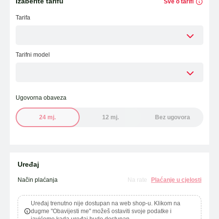
Izaberite tarifu
Sve o tarifi
Laptopi
Tarifa
ESIM TRAVEL & TURIST
WiFi Modemi i ruteri
Tableti
Tarifni model
Fiksni telefoni
Dodatna oprema
Ugovorna obaveza
24 mj.
12 mj.
Bez ugovora
OUTLET PONUDA
IZDVAJAMO
Uređaj
Način plaćanja
Na rate
Plaćanje u cjelosti
Uređaj trenutno nije dostupan na web shop-u. Klikom na
dugme "Obavijesti me" možeš ostaviti svoje podatke i