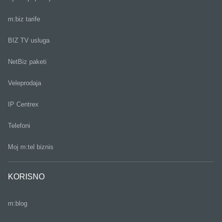
m:biz tarife
BIZ TV usluga
NetBiz paketi
Veleprodaja
IP Centrex
Telefoni
Moj m:tel biznis
KORISNO
m:blog